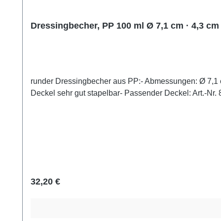
Dressingbecher, PP 100 ml Ø 7,1 cm · 4,3 cm
runder Dressingbecher aus PP:- Abmessungen: Ø 7,1 cm
Deckel sehr gut stapelbar- Passender Deckel: Art.-Nr
Regulärer Preis:
32,20 €