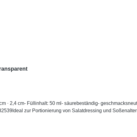
transparent
 · 2,4 cm- Füllinhalt: 50 ml- säurebeständig- geschmacksneutr
. 82539Ideal zur Portionierung von Salatdressing und Soßenalte