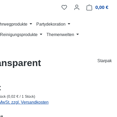
0,00 €
Ware
hrwegprodukte
Partydekoration
Reinigungsprodukte
Themenwelten
ansparent
Starpak
eis:
€
tück
(0,02 € / 1 Stück)
 MwSt. zzgl. Versandkosten
auswählen
it