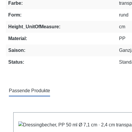
Farbe:
transp
Form:
rund
Height_UnitOfMeasure:
cm
Material:
PP
Saison:
Ganzj
Status:
Standa
Passende Produkte
Produktgalerie überspringen