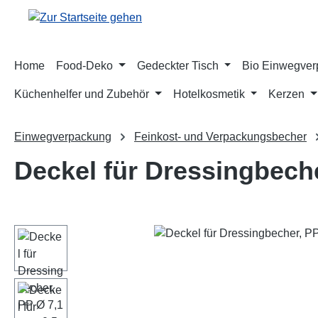
m Hauptinhalt springen
Zur Suche springen
Zur Hauptnavigation springen
Home
Food-Deko
Gedeckter Tisch
Bio Einwegve
Küchenhelfer und Zubehör
Hotelkosmetik
Kerzen
Einwegverpackung
Feinkost- und Verpackungsbecher
Deckel für Dressingbeche
Bildergalerie überspringen