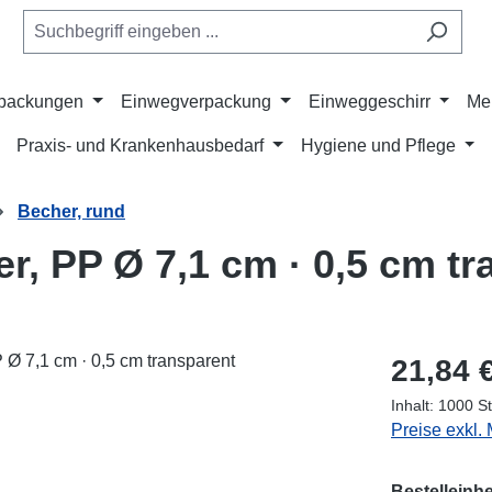
rpackungen
Einwegverpackung
Einweggeschirr
Me
Praxis- und Krankenhausbedarf
Hygiene und Pflege
Becher, rund
r, PP Ø 7,1 cm · 0,5 cm tr
Regulärer Pr
21,84 
Inhalt:
1000 S
Preise exkl.
Bestelleinhe