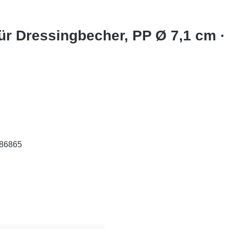
ür Dressingbecher, PP Ø 7,1 cm ·
 86865