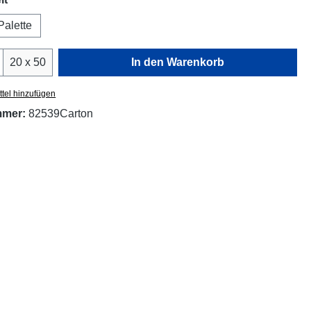
Palette
Anzahl: Gib den gewünschten Wert ein oder
20 x 50
In den Warenkorb
tel hinzufügen
mmer:
82539Carton