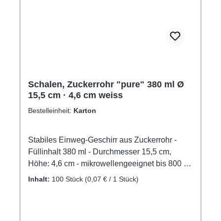
Schalen, Zuckerrohr "pure" 380 ml Ø
15,5 cm · 4,6 cm weiss
Bestelleinheit:
Karton
Stabiles Einweg-Geschirr aus Zuckerrohr -
Füllinhalt 380 ml - Durchmesser 15,5 cm,
Höhe: 4,6 cm - mikrowellengeeignet bis 800 W
( maximal 2 Minuten ) - hergestellt aus
Inhalt:
100 Stück
(0,07 € / 1 Stück)
nachwachsenden Rohstoffen Zuckerrohr ist
eine jährlich nachwachsende Pflanze. Zur
Herstellung der Teller und Schalen werden die