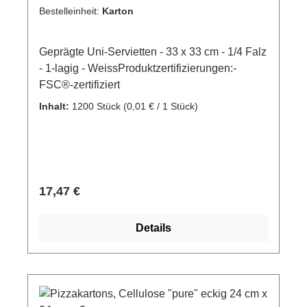
Ihrer Tischgestaltung mit den hochwertigen
Bestelleinheit:
Karton
und umweltfreundlichen Servietten der ROYAL
Collection – "Ornaments" in Dunkelgrün und
Geprägte Uni-Servietten - 33 x 33 cm - 1/4 Falz
den eleganten Motiven eine stilvolle und
- 1-lagig - WeissProduktzertifizierungen:-
luxuriöse Note!Produktzertifizierungen:- FSC®-
FSC®-zertifiziert
zertifiziert- zertifizi
Inhalt:
1200 Stück
(0,01 € / 1 Stück)
Regulärer Preis:
17,47 €
Details