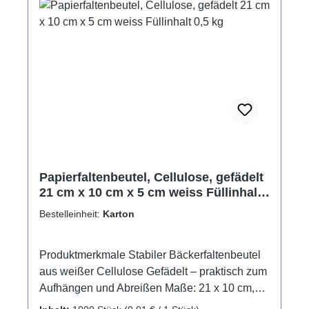
Durchweichen und sorgt für ein sauberes
Genusserlebnis – ideal für Street Food,
Imbissstände oder Events.Tipp: Perfekt für
Churros – praktisch serviert, direkt
verzehrbereit.Produktzertifizierungen:- FSC®-
zertifiziert
Papierfaltenbeutel, Cellulose, gefädelt
21 cm x 10 cm x 5 cm weiss Füllinhalt
0,5 kg
Bestelleinheit:
Karton
Produktmerkmale Stabiler Bäckerfaltenbeutel
aus weißer Cellulose Gefädelt – praktisch zum
Aufhängen und Abreißen Maße: 21 x 10 cm,
Seitenfalte: 5 cm Füllinhalt: 0,5 kg – ideal für