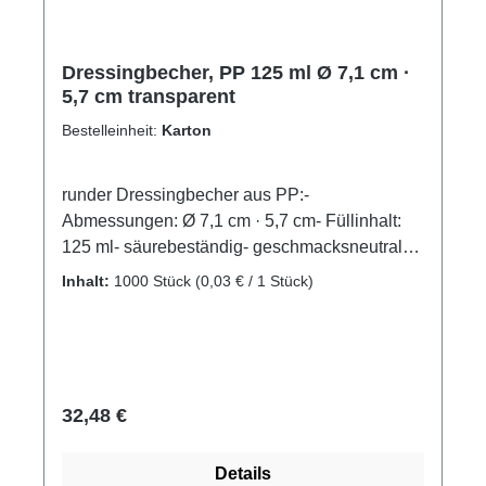
Dressingbecher, PP 125 ml Ø 7,1 cm ·
5,7 cm transparent
Bestelleinheit:
Karton
runder Dressingbecher aus PP:-
Abmessungen: Ø 7,1 cm · 5,7 cm- Füllinhalt:
125 ml- säurebeständig- geschmacksneutral-
Einsetzbar bis maximal 110 ºC- Becher sind
Inhalt:
1000 Stück
(0,03 € / 1 Stück)
mit Deckel sehr gut stapelbar- Passender
Deckel: Art.-Nr. 82539Ideal zur Portionierung
von Salatdressing und Soßenalternative
Bezeichnung: Portionsbecher
Regulärer Preis:
32,48 €
Details