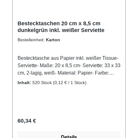
Bestecktaschen 20 cm x 8,5 cm
dunkelgrün inkl. weißer Serviette
Bestelleinheit:
Karton
Bestecktasche aus Papier inkl. weißer Tissue-
Serviette- Maße: 20 x 8,5 cm- Serviette: 33 x 33
cm, 2-lagig, weiß- Material: Papier- Farbe:
dunkelgrünUnsere Bestecktaschen sind nicht
Inhalt:
520 Stück
(0,12 € / 1 Stück)
nur optisch ein Hingucker, sondern vor allem
praktische und hygienische Helfer in
Gastronomie, Catering und
Schnellverpflegung(Besteck im Lieferumfang
nicht enthalten)Produktzertifizierungen:-
Regulärer Preis:
60,34 €
FSC®-zertifiziert
Details