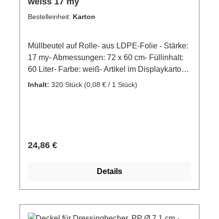
weiss 17 my
Bestelleinheit:
Karton
Müllbeutel auf Rolle- aus LDPE-Folie - Stärke:
17 my- Abmessungen: 72 x 60 cm- Füllinhalt:
60 Liter- Farbe: weiß- Artikel im Displaykarton
mit Stülpdeckel
Inhalt:
320 Stück
(0,08 € / 1 Stück)
Regulärer Preis:
24,86 €
Details