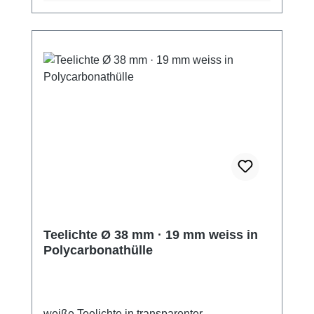
Collection überzeugt mit einer hochwertigen,
leinenartigen Prägung und einer
angenehmen, stoffähnlichen Haptik. Sie
verleiht jedem Tisch eine elegante Optik und
passt perfekt zu weiteren Artikeln der Serie.
Dank umweltschonender Produktion und
nachhaltiger Rohstoffgewinnung ist sie
"Nordic Ecolabel Svanen" und "FSC®"-
zertifiziert.Tipp: Kombinieren Sie die
Tischdecke mit passenden Servietten aus der
ROYAL Collection für ein harmonisches
Gesamtbild.Jetzt bestellen und stilvolle
Akzente setzen!Produktzertifizierungen:-
FSC®-zertifiziert- zertifiziert nach dem Nordic
Teelichte Ø 38 mm · 19 mm weiss in
Eco Label "Svanen"
Polycarbonathülle
weiße Teelichte in transparenter