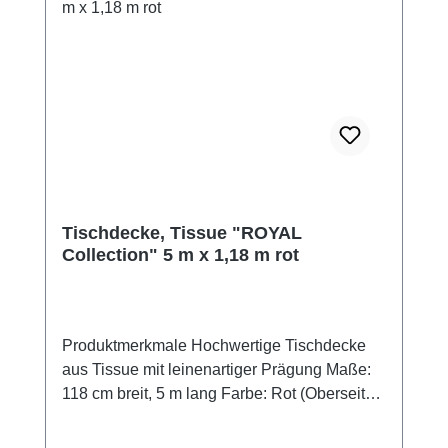
elegante Optik und passt perfekt zu weiteren
Artikeln der Serie. Dank umweltschonender
Produktion und nachhaltiger
Rohstoffgewinnung ist sie "Nordic Ecolabel
Svanen" und "FSC®"-zertifiziert.Tipp:
Kombinieren Sie die Tischdecke mit
passenden Servietten aus der ROYAL
Collection für ein harmonisches
Gesamtbild.Jetzt bestellen und stilvolle
Akzente setzen!Produktzertifizierungen:-
Tischdecke, Tissue "ROYAL
FSC®-zertifiziert- zertifiziert nach dem Nordic
Collection" 5 m x 1,18 m rot
Eco Label "Svanen"
Produktmerkmale Hochwertige Tischdecke
aus Tissue mit leinenartiger Prägung Maße:
118 cm breit, 5 m lang Farbe: Rot (Oberseite
farbig, Unterseite weiß) Weiche, stoffähnliche
Haptik für ein elegantes Ambiente Nicht