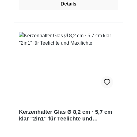
Details
nach "Nordic Ecolabel Svanen" und "FSC®"
zertifiziert.Produktzertifizierungen:- FSC®-
zertifiziert- zertifiziert nach dem Nordic Eco
Label "Svanen"
Kerzenhalter Glas Ø 8,2 cm · 5,7 cm
klar "2in1" für Teelichte und
Maxilichte