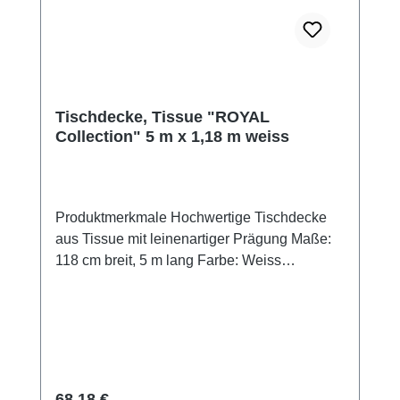
zertifiziert.Tipp: Kombinieren Sie die
Tischdecke mit passenden Servietten aus der
ROYAL Collection für ein harmonisches
Gesamtbild.Jetzt bestellen und stilvolle
Akzente setzen!Produktzertifizierungen:-
FSC®-zertifiziert- zertifiziert nach dem Nordic
Tischdecke, Tissue "ROYAL
Eco Label "Svanen"
Collection" 5 m x 1,18 m weiss
Produktmerkmale Hochwertige Tischdecke
aus Tissue mit leinenartiger Prägung Maße:
118 cm breit, 5 m lang Farbe: Weiss
(Oberseite farbig, Unterseite weiß) Weiche,
stoffähnliche Haptik für ein elegantes
Ambiente Nicht feuchtigkeitsresistent Perfekt
abgestimmt auf weitere Artikel der PAPSTAR
ROYAL Collection Umweltfreundlich:
Zertifiziert nach "Nordic Ecolabel Svanen"
Regulärer Preis:
68,18 €