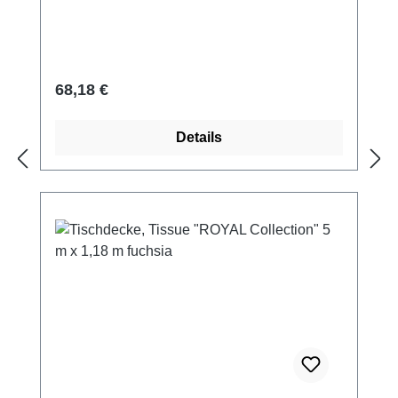
feuchtigkeitsresistent Perfekt abgestimmt auf
weitere Artikel der PAPSTAR ROYAL
Collection Umweltfreundlich: Zertifiziert nach
"Nordic Ecolabel Svanen" und "FSC®"Edle
Regulärer Preis:
68,18 €
Tissue-Tischdecke für stilvolle
TischgestaltungenDiese rote Tischdecke aus
Details
der PAPSTAR ROYAL Collection überzeugt
mit einer hochwertigen, leinenartigen
Prägung und einer angenehmen,
stoffähnlichen Haptik. Sie verleiht jedem
Tisch eine elegante Optik und passt perfekt
zu weiteren Artikeln der Serie. Dank
umweltschonender Produktion und
nachhaltiger Rohstoffgewinnung ist sie
"Nordic Ecolabel Svanen" und "FSC®"-
zertifiziert.Tipp: Kombinieren Sie die
Tischdecke mit passenden Servietten aus der
ROYAL Collection für ein harmonisches