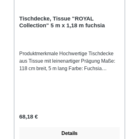
Gesamtbild.Jetzt bestellen und stilvolle
Akzente setzen!Produktzertifizierungen:-
FSC®-zertifiziert- zertifiziert nach dem Nordic
Tischdecke, Tissue "ROYAL
Eco Label "Svanen"
Collection" 5 m x 1,18 m fuchsia
Produktmerkmale Hochwertige Tischdecke
aus Tissue mit leinenartiger Prägung Maße:
118 cm breit, 5 m lang Farbe: Fuchsia
(Oberseite farbig, Unterseite weiß) Weiche,
stoffähnliche Haptik für ein elegantes
Ambiente Nicht feuchtigkeitsresistent Perfekt
abgestimmt auf weitere Artikel der PAPSTAR
ROYAL Collection Umweltfreundlich:
Zertifiziert nach "Nordic Ecolabel Svanen"
Regulärer Preis:
68,18 €
und "FSC®"Edle Tissue-Tischdecke für
stilvolle TischgestaltungenDiese pinke
Details
Tischdecke aus der PAPSTAR ROYAL