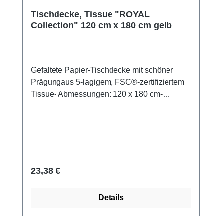
Tischdecke, Tissue "ROYAL
Collection" 120 cm x 180 cm gelb
Gefaltete Papier-Tischdecke mit schöner
Prägungaus 5-lagigem, FSC®-zertifiziertem
Tissue- Abmessungen: 120 x 180 cm-
Materialstärke: 85 gr. / m²- Oberseite farbig,
Unterseite weiß- gefaltet in der PackungDie
Tischdecken sind aufgrund der
umweltschonenden Produktion und der
verantwortungsvollen Waldbewirtschaftung
nach "Nordic Ecolabel Svanen" und "FSC®"
Regulärer Preis:
23,38 €
zertifiziert.Produktzertifizierungen:- FSC®-
zertifiziert- zertifiziert nach dem Nordic Eco
Details
Label "Svanen"- Artikel im Displaykarton mit
Aufreißperforation