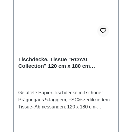
Tischdecke, Tissue "ROYAL
Collection" 120 cm x 180 cm
champagner
Gefaltete Papier-Tischdecke mit schöner
Prägungaus 5-lagigem, FSC®-zertifiziertem
Tissue- Abmessungen: 120 x 180 cm-
Materialstärke: 85 gr. / m²- Oberseite farbig,
Unterseite weiß- gefaltet in der PackungDie
Tischdecken sind aufgrund der