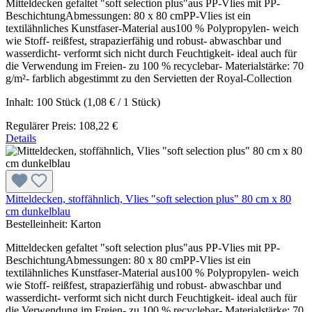
Mitteldecken gefaltet "soft selection plus"aus PP-Vlies mit PP-
BeschichtungAbmessungen: 80 x 80 cmPP-Vlies ist ein
textilähnliches Kunstfaser-Material aus100 % Polypropylen- weich
wie Stoff- reißfest, strapazierfähig und robust- abwaschbar und
wasserdicht- verformt sich nicht durch Feuchtigkeit- ideal auch für
die Verwendung im Freien- zu 100 % recyclebar- Materialstärke: 70
g/m²- farblich abgestimmt zu den Servietten der Royal-Collection
Inhalt:
100 Stück
(1,08 € / 1 Stück)
Regulärer Preis:
108,22 €
Details
Mitteldecken, stoffähnlich, Vlies "soft selection plus" 80 cm x 80
cm dunkelblau
Bestelleinheit:
Karton
Mitteldecken gefaltet "soft selection plus"aus PP-Vlies mit PP-
BeschichtungAbmessungen: 80 x 80 cmPP-Vlies ist ein
textilähnliches Kunstfaser-Material aus100 % Polypropylen- weich
wie Stoff- reißfest, strapazierfähig und robust- abwaschbar und
wasserdicht- verformt sich nicht durch Feuchtigkeit- ideal auch für
die Verwendung im Freien- zu 100 % recyclebar- Materialstärke: 70