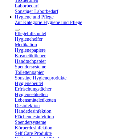
Tissuerollen
Laborbedarf
Sonstiger Laborbedarf
Hygiene und Pflege
Zur Kategorie Hygiene und Pflege
Pflegehilfsmittel
Hygienehelfer
Medikation
Hygienepapiere
Kosmetiktücher
Handtuchpapier
Spendersysteme
Toilettenpapier
Sonstige Hygieneprodukte
Hygienebeutel
Erfrischungstücher
Hygieneetiketten
Lebensmitteletiketten
Desinfektion
Händedesinfektion
Flächendesinfektion
Spendersysteme
Körperdesinfektion
Self Care Produkte