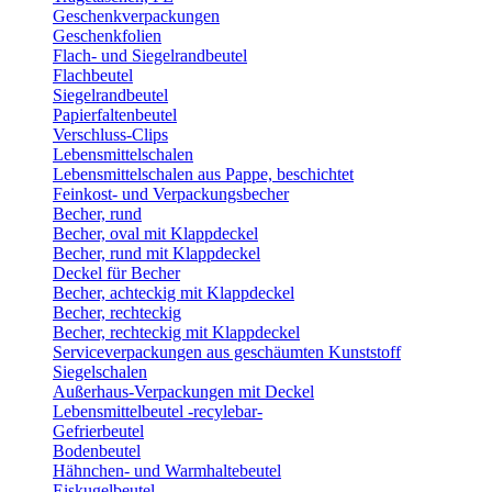
Geschenkverpackungen
Geschenkfolien
Flach- und Siegelrandbeutel
Flachbeutel
Siegelrandbeutel
Papierfaltenbeutel
Verschluss-Clips
Lebensmittelschalen
Lebensmittelschalen aus Pappe, beschichtet
Feinkost- und Verpackungsbecher
Becher, rund
Becher, oval mit Klappdeckel
Becher, rund mit Klappdeckel
Deckel für Becher
Becher, achteckig mit Klappdeckel
Becher, rechteckig
Becher, rechteckig mit Klappdeckel
Serviceverpackungen aus geschäumten Kunststoff
Siegelschalen
Außerhaus-Verpackungen mit Deckel
Lebensmittelbeutel -recylebar-
Gefrierbeutel
Bodenbeutel
Hähnchen- und Warmhaltebeutel
Eiskugelbeutel