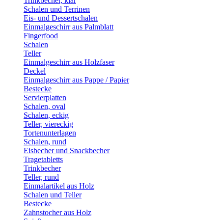
Trinkbecher, klar
Schalen und Terrinen
Eis- und Dessertschalen
Einmalgeschirr aus Palmblatt
Fingerfood
Schalen
Teller
Einmalgeschirr aus Holzfaser
Deckel
Einmalgeschirr aus Pappe / Papier
Bestecke
Servierplatten
Schalen, oval
Schalen, eckig
Teller, viereckig
Tortenunterlagen
Schalen, rund
Eisbecher und Snackbecher
Tragetabletts
Trinkbecher
Teller, rund
Einmalartikel aus Holz
Schalen und Teller
Bestecke
Zahnstocher aus Holz