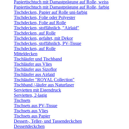
Papiertischtuch mit Damastprägung auf Rolle, weiss
Papiertischtuch mit Damastprägung auf Rolle, farbig
Tischdecken, Papier auf Rolle uni-farbig
Tischdecken, Folie oder Polyester
Tischdecken, Folie auf Rolle
Tischdecken, stoffähnlich, "Airlaid"
Tischdecken, auf Rolle
Tischdecken, gefaltet, mit Dekor
Tischdecken, stoffähnlich, PV-Tissue
Tischdecken, auf Rolle
Mitteldecken
Tischläufer und Tischband
Tischläufer aus Vlies
Tischläufer aus Sizoflor
Tischläufer aus Airlaid
Tischläufer "ROYAL Collection"
Tischband /-läufer aus Naturfaser
Servietten mit Eigendruck
Servietten, 2-lagig
Tischsets
Tischsets aus PV-Tissue
Tischsets aus Vlies
Tischsets aus Papier
Dessert-, Teller- und Tassendeckchen
Dessertdeckchen