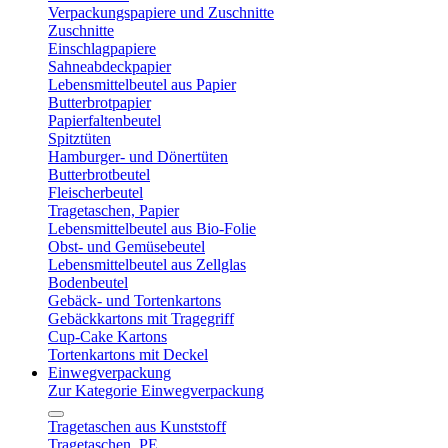
Verpackungspapiere und Zuschnitte
Zuschnitte
Einschlagpapiere
Sahneabdeckpapier
Lebensmittelbeutel aus Papier
Butterbrotpapier
Papierfaltenbeutel
Spitztüten
Hamburger- und Dönertüten
Butterbrotbeutel
Fleischerbeutel
Tragetaschen, Papier
Lebensmittelbeutel aus Bio-Folie
Obst- und Gemüsebeutel
Lebensmittelbeutel aus Zellglas
Bodenbeutel
Gebäck- und Tortenkartons
Gebäckkartons mit Tragegriff
Cup-Cake Kartons
Tortenkartons mit Deckel
Einwegverpackung
Zur Kategorie Einwegverpackung
Tragetaschen aus Kunststoff
Tragetaschen, PE