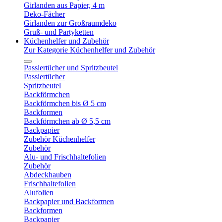
Girlanden aus Papier, 4 m
Deko-Fächer
Girlanden zur Großraumdeko
Gruß- und Partyketten
Küchenhelfer und Zubehör
Zur Kategorie Küchenhelfer und Zubehör
Passiertücher und Spritzbeutel
Passiertücher
Spritzbeutel
Backförmchen
Backförmchen bis Ø 5 cm
Backformen
Backförmchen ab Ø 5,5 cm
Backpapier
Zubehör Küchenhelfer
Zubehör
Alu- und Frischhaltefolien
Zubehör
Abdeckhauben
Frischhaltefolien
Alufolien
Backpapier und Backformen
Backformen
Backpapier