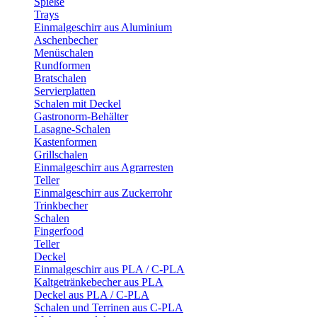
Spieße
Trays
Einmalgeschirr aus Aluminium
Aschenbecher
Menüschalen
Rundformen
Bratschalen
Servierplatten
Schalen mit Deckel
Gastronorm-Behälter
Lasagne-Schalen
Kastenformen
Grillschalen
Einmalgeschirr aus Agrarresten
Teller
Einmalgeschirr aus Zuckerrohr
Trinkbecher
Schalen
Fingerfood
Teller
Deckel
Einmalgeschirr aus PLA / C-PLA
Kaltgetränkebecher aus PLA
Deckel aus PLA / C-PLA
Schalen und Terrinen aus C-PLA