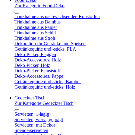
Food-Deko
Zur Kategorie Food-Deko
Trinkhalme aus nachwachsenden Rohstoffen
Trinkhalme aus Bambus
Trinkhalme aus Papier
Trinkhalme aus Schilf
Trinkhalme aus Stroh
Dekoration für Getränke und Speisen
Getränkequirle und -sticks, PLA
Deko-Picker, Flaggen
Deko-Accessoires, Holz
Deko-Picker, Holz
Deko-Picker, Kunststoff
Deko-Accessoires, Pappe
Getränkequirle und-sticks, Bambus
Getränkequirle und-sticks, Holz
Gedeckter Tisch
Zur Kategorie Gedeckter Tisch
Servietten, 1-lagig
Servietten, weiss, geprägt
Servietten, mit Dekor
Spenderservietten