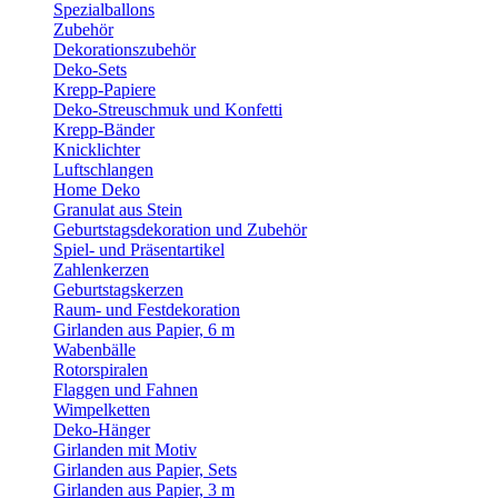
Spezialballons
Zubehör
Dekorationszubehör
Deko-Sets
Krepp-Papiere
Deko-Streuschmuk und Konfetti
Krepp-Bänder
Knicklichter
Luftschlangen
Home Deko
Granulat aus Stein
Geburtstagsdekoration und Zubehör
Spiel- und Präsentartikel
Zahlenkerzen
Geburtstagskerzen
Raum- und Festdekoration
Girlanden aus Papier, 6 m
Wabenbälle
Rotorspiralen
Flaggen und Fahnen
Wimpelketten
Deko-Hänger
Girlanden mit Motiv
Girlanden aus Papier, Sets
Girlanden aus Papier, 3 m