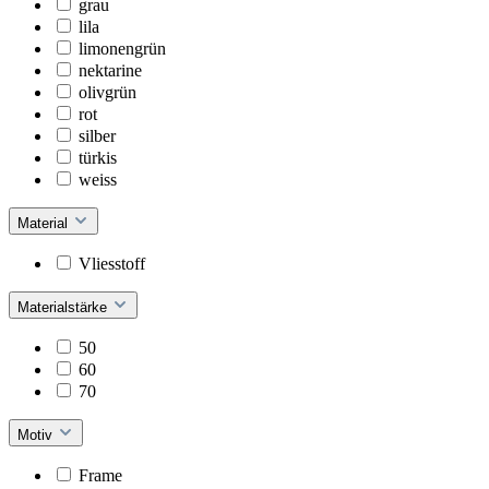
grau
lila
limonengrün
nektarine
olivgrün
rot
silber
türkis
weiss
Material
Vliesstoff
Materialstärke
50
60
70
Motiv
Frame