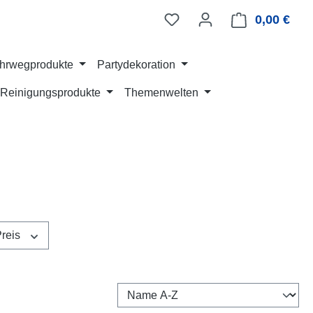
0,00 €
Ware
hrwegprodukte
Partydekoration
Reinigungsprodukte
Themenwelten
reis