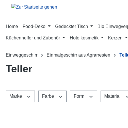
m Hauptinhalt springen
Zur Suche springen
Zur Hauptnavigation springen
Home
Food-Deko
Gedeckter Tisch
Bio Einwegve
Küchenhelfer und Zubehör
Hotelkosmetik
Kerzen
Einweggeschirr
Einmalgeschirr aus Agrarresten
Tell
Teller
Marke
Farbe
Form
Material