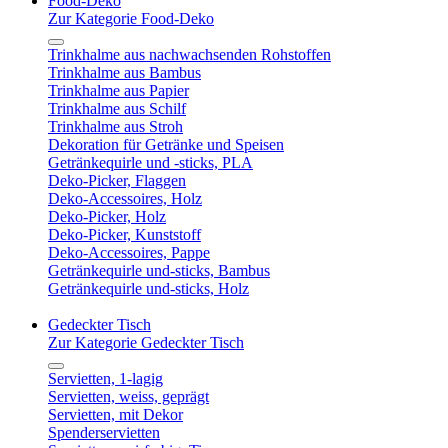
Food-Deko
Zur Kategorie Food-Deko
Trinkhalme aus nachwachsenden Rohstoffen
Trinkhalme aus Bambus
Trinkhalme aus Papier
Trinkhalme aus Schilf
Trinkhalme aus Stroh
Dekoration für Getränke und Speisen
Getränkequirle und -sticks, PLA
Deko-Picker, Flaggen
Deko-Accessoires, Holz
Deko-Picker, Holz
Deko-Picker, Kunststoff
Deko-Accessoires, Pappe
Getränkequirle und-sticks, Bambus
Getränkequirle und-sticks, Holz
Gedeckter Tisch
Zur Kategorie Gedeckter Tisch
Servietten, 1-lagig
Servietten, weiss, geprägt
Servietten, mit Dekor
Spenderservietten