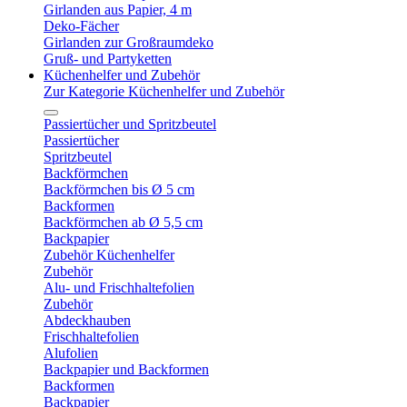
Girlanden aus Papier, 4 m
Deko-Fächer
Girlanden zur Großraumdeko
Gruß- und Partyketten
Küchenhelfer und Zubehör
Zur Kategorie Küchenhelfer und Zubehör
Passiertücher und Spritzbeutel
Passiertücher
Spritzbeutel
Backförmchen
Backförmchen bis Ø 5 cm
Backformen
Backförmchen ab Ø 5,5 cm
Backpapier
Zubehör Küchenhelfer
Zubehör
Alu- und Frischhaltefolien
Zubehör
Abdeckhauben
Frischhaltefolien
Alufolien
Backpapier und Backformen
Backformen
Backpapier