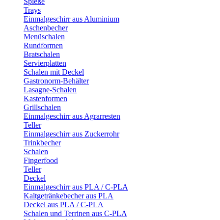
Spieße
Trays
Einmalgeschirr aus Aluminium
Aschenbecher
Menüschalen
Rundformen
Bratschalen
Servierplatten
Schalen mit Deckel
Gastronorm-Behälter
Lasagne-Schalen
Kastenformen
Grillschalen
Einmalgeschirr aus Agrarresten
Teller
Einmalgeschirr aus Zuckerrohr
Trinkbecher
Schalen
Fingerfood
Teller
Deckel
Einmalgeschirr aus PLA / C-PLA
Kaltgetränkebecher aus PLA
Deckel aus PLA / C-PLA
Schalen und Terrinen aus C-PLA