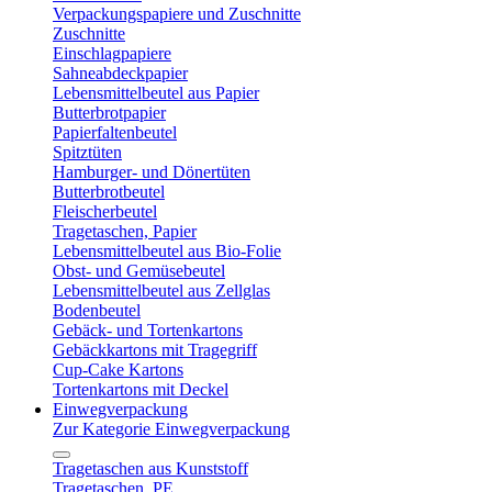
Verpackungspapiere und Zuschnitte
Zuschnitte
Einschlagpapiere
Sahneabdeckpapier
Lebensmittelbeutel aus Papier
Butterbrotpapier
Papierfaltenbeutel
Spitztüten
Hamburger- und Dönertüten
Butterbrotbeutel
Fleischerbeutel
Tragetaschen, Papier
Lebensmittelbeutel aus Bio-Folie
Obst- und Gemüsebeutel
Lebensmittelbeutel aus Zellglas
Bodenbeutel
Gebäck- und Tortenkartons
Gebäckkartons mit Tragegriff
Cup-Cake Kartons
Tortenkartons mit Deckel
Einwegverpackung
Zur Kategorie Einwegverpackung
Tragetaschen aus Kunststoff
Tragetaschen, PE