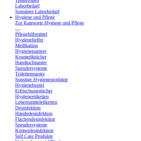
Tissuerollen
Laborbedarf
Sonstiger Laborbedarf
Hygiene und Pflege
Zur Kategorie Hygiene und Pflege
Pflegehilfsmittel
Hygienehelfer
Medikation
Hygienepapiere
Kosmetiktücher
Handtuchpapier
Spendersysteme
Toilettenpapier
Sonstige Hygieneprodukte
Hygienebeutel
Erfrischungstücher
Hygieneetiketten
Lebensmitteletiketten
Desinfektion
Händedesinfektion
Flächendesinfektion
Spendersysteme
Körperdesinfektion
Self Care Produkte