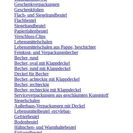
Geschenkverpackungen
Geschenkfolien
Flach- und Siegelrandbeutel
Flachbeutel
Siegelrandbeutel
Papierfaltenbeutel
Verschluss-Clips
Lebensmittelschalen
Lebensmittelschalen aus Pappe, beschichtet
Feinkost- und Verpackungsbecher
Becher, rund
Becher, oval mit Klappdeckel
Becher, rund mit Klappdeckel
Deckel für Becher
Becher, achteckig mit Klappdeckel
Becher, rechteckig
Becher, rechteckig mit Klappdeckel
Serviceverpackungen aus geschäumten Kunststoff
Siegelschalen
Außerhaus-Verpackungen mit Deckel
Lebensmittelbeutel -recylebar-
Gefrierbeutel
Bodenbeutel
Hähnchen- und Warmhaltebeutel
Eiskugelbeutel