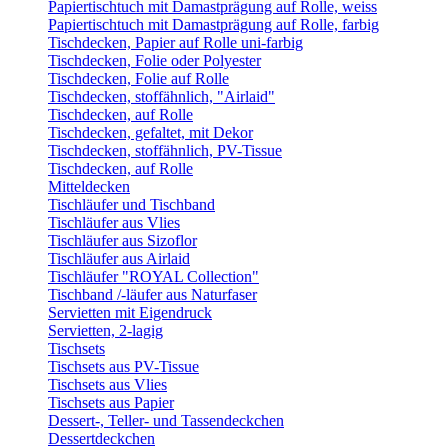
Papiertischtuch mit Damastprägung auf Rolle, weiss
Papiertischtuch mit Damastprägung auf Rolle, farbig
Tischdecken, Papier auf Rolle uni-farbig
Tischdecken, Folie oder Polyester
Tischdecken, Folie auf Rolle
Tischdecken, stoffähnlich, "Airlaid"
Tischdecken, auf Rolle
Tischdecken, gefaltet, mit Dekor
Tischdecken, stoffähnlich, PV-Tissue
Tischdecken, auf Rolle
Mitteldecken
Tischläufer und Tischband
Tischläufer aus Vlies
Tischläufer aus Sizoflor
Tischläufer aus Airlaid
Tischläufer "ROYAL Collection"
Tischband /-läufer aus Naturfaser
Servietten mit Eigendruck
Servietten, 2-lagig
Tischsets
Tischsets aus PV-Tissue
Tischsets aus Vlies
Tischsets aus Papier
Dessert-, Teller- und Tassendeckchen
Dessertdeckchen