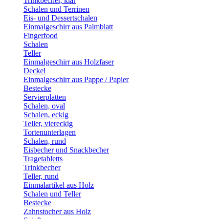
Trinkbecher, klar
Schalen und Terrinen
Eis- und Dessertschalen
Einmalgeschirr aus Palmblatt
Fingerfood
Schalen
Teller
Einmalgeschirr aus Holzfaser
Deckel
Einmalgeschirr aus Pappe / Papier
Bestecke
Servierplatten
Schalen, oval
Schalen, eckig
Teller, viereckig
Tortenunterlagen
Schalen, rund
Eisbecher und Snackbecher
Tragetabletts
Trinkbecher
Teller, rund
Einmalartikel aus Holz
Schalen und Teller
Bestecke
Zahnstocher aus Holz