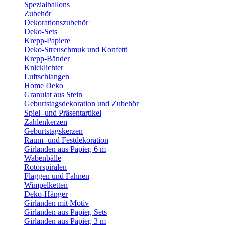
Spezialballons
Zubehör
Dekorationszubehör
Deko-Sets
Krepp-Papiere
Deko-Streuschmuk und Konfetti
Krepp-Bänder
Knicklichter
Luftschlangen
Home Deko
Granulat aus Stein
Geburtstagsdekoration und Zubehör
Spiel- und Präsentartikel
Zahlenkerzen
Geburtstagskerzen
Raum- und Festdekoration
Girlanden aus Papier, 6 m
Wabenbälle
Rotorspiralen
Flaggen und Fahnen
Wimpelketten
Deko-Hänger
Girlanden mit Motiv
Girlanden aus Papier, Sets
Girlanden aus Papier, 3 m