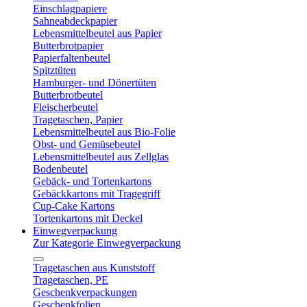
Einschlagpapiere
Sahneabdeckpapier
Lebensmittelbeutel aus Papier
Butterbrotpapier
Papierfaltenbeutel
Spitztüten
Hamburger- und Dönertüten
Butterbrotbeutel
Fleischerbeutel
Tragetaschen, Papier
Lebensmittelbeutel aus Bio-Folie
Obst- und Gemüsebeutel
Lebensmittelbeutel aus Zellglas
Bodenbeutel
Gebäck- und Tortenkartons
Gebäckkartons mit Tragegriff
Cup-Cake Kartons
Tortenkartons mit Deckel
Einwegverpackung
Zur Kategorie Einwegverpackung
Tragetaschen aus Kunststoff
Tragetaschen, PE
Geschenkverpackungen
Geschenkfolien