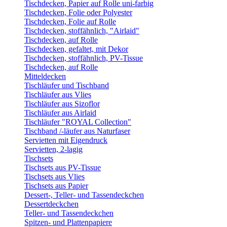
Tischdecken, Papier auf Rolle uni-farbig
Tischdecken, Folie oder Polyester
Tischdecken, Folie auf Rolle
Tischdecken, stoffähnlich, "Airlaid"
Tischdecken, auf Rolle
Tischdecken, gefaltet, mit Dekor
Tischdecken, stoffähnlich, PV-Tissue
Tischdecken, auf Rolle
Mitteldecken
Tischläufer und Tischband
Tischläufer aus Vlies
Tischläufer aus Sizoflor
Tischläufer aus Airlaid
Tischläufer "ROYAL Collection"
Tischband /-läufer aus Naturfaser
Servietten mit Eigendruck
Servietten, 2-lagig
Tischsets
Tischsets aus PV-Tissue
Tischsets aus Vlies
Tischsets aus Papier
Dessert-, Teller- und Tassendeckchen
Dessertdeckchen
Teller- und Tassendeckchen
Spitzen- und Plattenpapiere