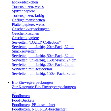
Mokkadeckchen
Tortenspitzen, weiss
Spitzenpapiere
Tortenspitzen, farbig
Geflügelmanschetten
Plattenpapiere, weiss
Geschenkverpackungen
Geschenktaschen
Geschenkpapiere
Servietten "DAILY Collection"
Servietten, uni-farbig, 20er-Pack, 32 cm
Snackservietten
Servietten, uni-farbig, 50er-Pack, 32 cm
Servietten, uni-farbig, 150er-Pack, 24 cm
Servietten, uni-farbig, 20er-Pack, 24 cm
Servietten mit Besteckfalz
Servietten, uni-farbig, 150er-Pack, 32 cm
Bio Einwegverpackungen
Zur Kategorie Bio Einwegverpackungen
Foodboxen
Food-Buckets
Foodboxen, PE-beschichtet
Foodboxen, NOTPLA-beschichtet