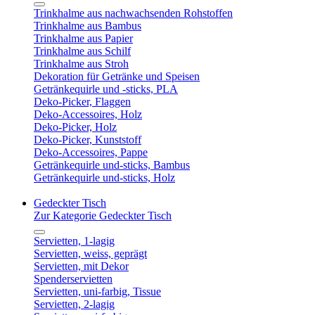
Trinkhalme aus nachwachsenden Rohstoffen
Trinkhalme aus Bambus
Trinkhalme aus Papier
Trinkhalme aus Schilf
Trinkhalme aus Stroh
Dekoration für Getränke und Speisen
Getränkequirle und -sticks, PLA
Deko-Picker, Flaggen
Deko-Accessoires, Holz
Deko-Picker, Holz
Deko-Picker, Kunststoff
Deko-Accessoires, Pappe
Getränkequirle und-sticks, Bambus
Getränkequirle und-sticks, Holz
Gedeckter Tisch
Zur Kategorie Gedeckter Tisch
Servietten, 1-lagig
Servietten, weiss, geprägt
Servietten, mit Dekor
Spenderservietten
Servietten, uni-farbig, Tissue
Servietten, 2-lagig