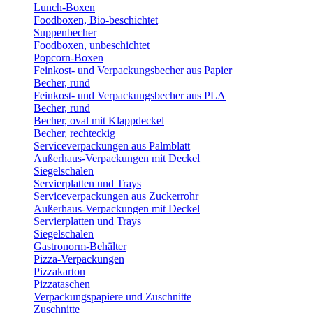
Lunch-Boxen
Foodboxen, Bio-beschichtet
Suppenbecher
Foodboxen, unbeschichtet
Popcorn-Boxen
Feinkost- und Verpackungsbecher aus Papier
Becher, rund
Feinkost- und Verpackungsbecher aus PLA
Becher, rund
Becher, oval mit Klappdeckel
Becher, rechteckig
Serviceverpackungen aus Palmblatt
Außerhaus-Verpackungen mit Deckel
Siegelschalen
Servierplatten und Trays
Serviceverpackungen aus Zuckerrohr
Außerhaus-Verpackungen mit Deckel
Servierplatten und Trays
Siegelschalen
Gastronorm-Behälter
Pizza-Verpackungen
Pizzakarton
Pizzataschen
Verpackungspapiere und Zuschnitte
Zuschnitte