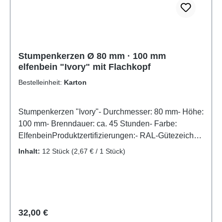
Stumpenkerzen Ø 80 mm · 100 mm
elfenbein "Ivory" mit Flachkopf
Bestelleinheit:
Karton
Stumpenkerzen "Ivory"- Durchmesser: 80 mm- Höhe:
100 mm- Brenndauer: ca. 45 Stunden- Farbe:
ElfenbeinProduktzertifizierungen:- RAL-Gütezeichen
Kerzen
Inhalt:
12 Stück
(2,67 € / 1 Stück)
Regulärer Preis:
32,00 €