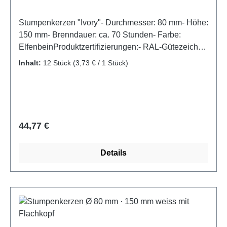
Stumpenkerzen "Ivory"- Durchmesser: 80 mm- Höhe:
150 mm- Brenndauer: ca. 70 Stunden- Farbe:
ElfenbeinProduktzertifizierungen:- RAL-Gütezeichen
Kerzen
Inhalt:
12 Stück
(3,73 € / 1 Stück)
Regulärer Preis:
44,77 €
Details