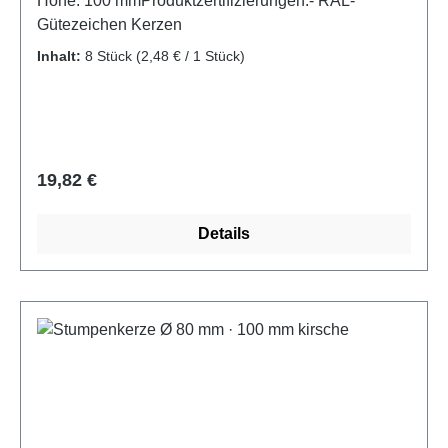
Höhe: 100 mmProduktzertifizierungen:- RAL-
Gütezeichen Kerzen
Inhalt:
8 Stück
(2,48 € / 1 Stück)
Regulärer Preis:
19,82 €
Details