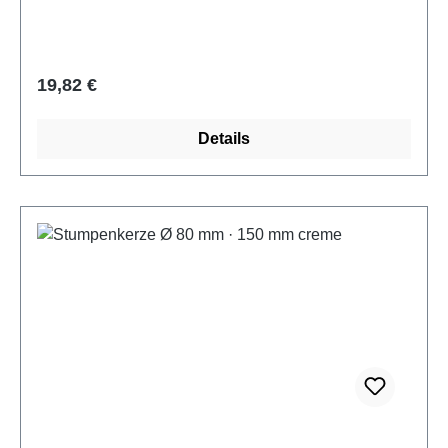
Regulärer Preis:
19,82 €
Details