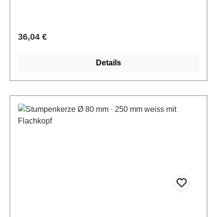
Regulärer Preis:
36,04 €
Details