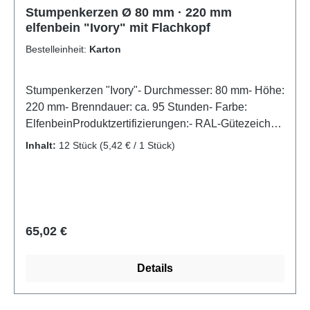
Stumpenkerzen Ø 80 mm · 220 mm
elfenbein "Ivory" mit Flachkopf
Bestelleinheit:
Karton
Stumpenkerzen "Ivory"- Durchmesser: 80 mm- Höhe:
220 mm- Brenndauer: ca. 95 Stunden- Farbe:
ElfenbeinProduktzertifizierungen:- RAL-Gütezeichen
Kerzen
Inhalt:
12 Stück
(5,42 € / 1 Stück)
Regulärer Preis:
65,02 €
Details