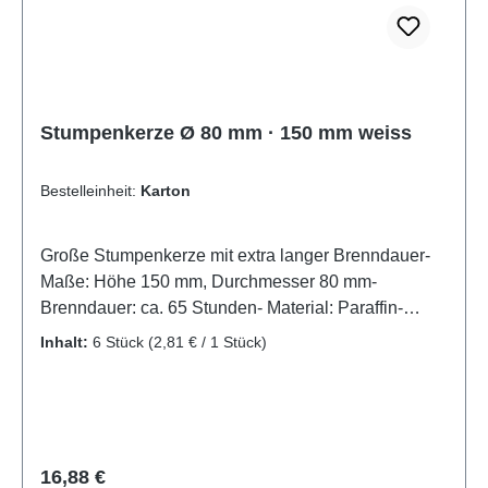
Stumpenkerze Ø 80 mm · 150 mm weiss
Bestelleinheit:
Karton
Große Stumpenkerze mit extra langer Brenndauer-
Maße: Höhe 150 mm, Durchmesser 80 mm-
Brenndauer: ca. 65 Stunden- Material: Paraffin-
Farbe: weißWarmer Kerzenschein sorgt vor allem in
Inhalt:
6 Stück
(2,81 € / 1 Stück)
der dunklen Jahreszeit für stimmungsvolles und
behagliches Ambiente
Regulärer Preis:
16,88 €