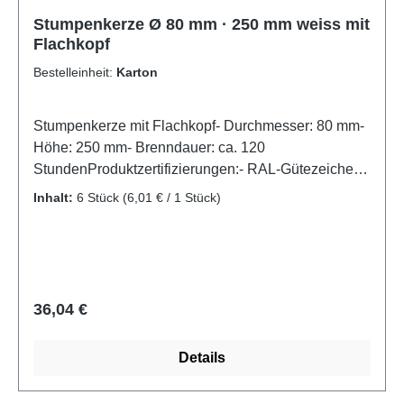
Stumpenkerze Ø 80 mm · 250 mm weiss mit
Flachkopf
Bestelleinheit:
Karton
Stumpenkerze mit Flachkopf- Durchmesser: 80 mm-
Höhe: 250 mm- Brenndauer: ca. 120
StundenProduktzertifizierungen:- RAL-Gütezeichen
Kerzen
Inhalt:
6 Stück
(6,01 € / 1 Stück)
Regulärer Preis:
36,04 €
Details