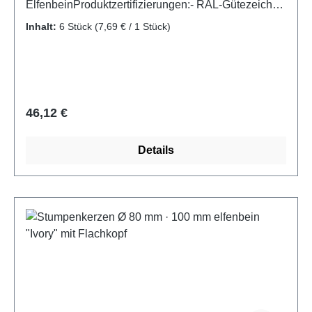
ElfenbeinProduktzertifizierungen:- RAL-Gütezeichen
Kerzen
Inhalt:
6 Stück
(7,69 € / 1 Stück)
Regulärer Preis:
46,12 €
Details