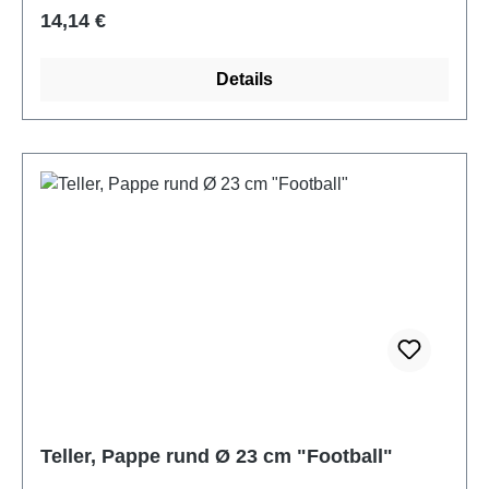
Regulärer Preis:
14,14 €
Details
Teller, Pappe rund Ø 23 cm "Football"