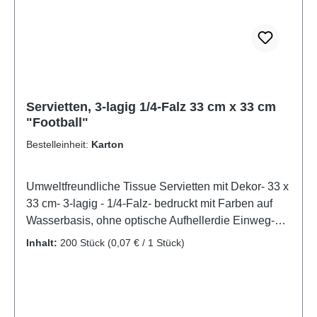
Must-have für jedes Sportevent.Tipp: Kombinieren
Sie die Ballons mit Trikots, Fanschals und
passender Tischdeko, um eine echte
Stadionstimmung zu erzeugen.Bestellen Sie jetzt
diese sportlichen Luftballons und sorgen Sie für
unvergessliche Fußballmomente bei Ihrer nächsten
Feier!
Servietten, 3-lagig 1/4-Falz 33 cm x 33 cm
"Football"
Bestelleinheit:
Karton
Umweltfreundliche Tissue Servietten mit Dekor- 33 x
33 cm- 3-lagig - 1/4-Falz- bedruckt mit Farben auf
Wasserbasis, ohne optische Aufhellerdie Einweg-
Partyserie aus nachwachsenden Rohstoffen - frei
Inhalt:
200 Stück
(0,07 € / 1 Stück)
von erdölbasierten
KunststoffenProduktzertifizierungen:- FSC®-
zertifiziert- Artikel im Displaykarton mit
Aufreißperforation