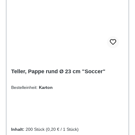
entsorgt werden, sofern sie nicht stark verschmutzt
sind. Tipp: Ergänzen Sie diese Teller mit passenden
Servietten oder Bechern mit Fußbällen aus der
Partyserie, um ein einheitliches und
umweltfreundliches Konzept zu realisieren.
Bestellen Sie jetzt und feiern Sie Ihre Fußball-
Events nachhaltig!Produktzertifizierungen:- FSC®-
zertifiziert- Artikel im Displaykarton mit
Aufreißperforation
Teller, Pappe rund Ø 23 cm "Soccer"
Bestelleinheit:
Karton
Inhalt:
200 Stück
(0,20 € / 1 Stück)