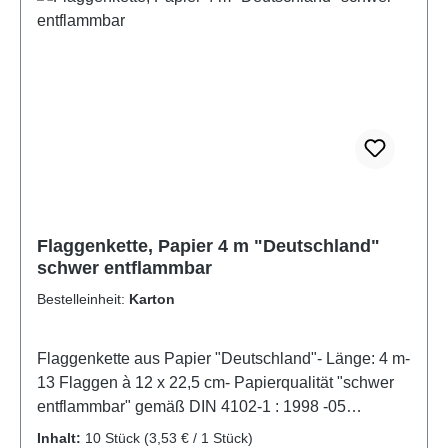
Deko.Bestellen Sie jetzt die praktischen Fingerfood-
Picker für Ihr nächstes Event!Hinweis: Bitte beachten
Sie, dass die Farben der abgebildeten Produkte von
den gelieferten Farben abweichen können. Die
Auswahl der Farben erfolgt zufällig und kann nicht
garantiert werden.- Artikel im Displaykarton mit
Stülpdeckel
Flaggenkette, Papier 4 m "Deutschland"
schwer entflammbar
Bestelleinheit:
Karton
Flaggenkette aus Papier "Deutschland"- Länge: 4 m-
13 Flaggen à 12 x 22,5 cm- Papierqualität "schwer
entflammbar" gemäß DIN 4102-1 : 1998 -05
Baustoffklasse DIN 4102 - B 1
Inhalt:
10 Stück
(3,53 € / 1 Stück)