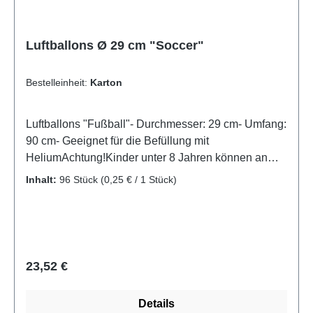
Luftballons Ø 29 cm "Soccer"
Bestelleinheit:
Karton
Luftballons "Fußball"- Durchmesser: 29 cm- Umfang:
90 cm- Geeignet für die Befüllung mit
HeliumAchtung!Kinder unter 8 Jahren können an
nicht aufgeblasenen oder geplatzten Ballons
Inhalt:
96 Stück
(0,25 € / 1 Stück)
ersticken.Die Aufsicht durch Erwachsene ist
erforderlich. Nicht aufgeblasene Ballons sind von
Kindern fernzuhalten.Ballons dürfen nicht übermäßig
aufgeblasen werden. Geplatzte Ballons sind
unverzüglich zu entfernen.Von den Augen
Regulärer Preis:
23,52 €
fernhalten. Hergestellt aus Naturkautschuklatex, der
Allergien verursachen kann.Zum Aufblasen eine
Details
Pumpe verwenden!Produktzertifizierungen:- TÜV-