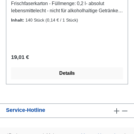
Frischfaserkarton - Füllmenge: 0,2 l- absolut
lebensmittelecht - nicht für alkoholhaltige Getränke
geeignet- Durchmesser: 7 cm, Höhe: 9,7 cmdie
Inhalt:
140 Stück
(0,14 € / 1 Stück)
Einweg-Partyserie aus Holz- und Zellulosefasern -
frei von erdölbasierten
KunststoffenProduktzertifizierungen:- FSC®-
zertifiziert- Artikel im Displaykarton mit
Aufreißperforation
Regulärer Preis:
19,01 €
Details
Service-Hotline