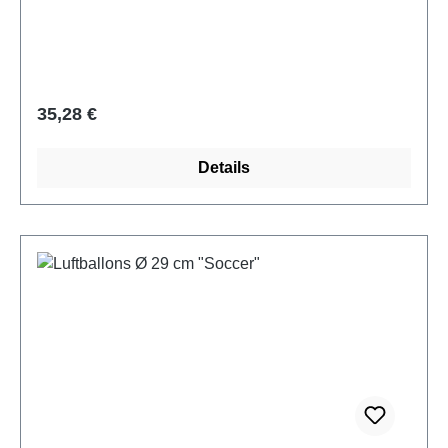
Regulärer Preis:
35,28 €
Details