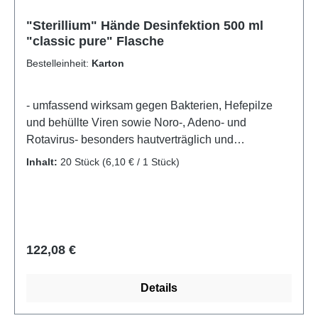
"Sterillium" Hände Desinfektion 500 ml
"classic pure" Flasche
Bestelleinheit:
Karton
- umfassend wirksam gegen Bakterien, Hefepilze
und behüllte Viren sowie Noro-, Adeno- und
Rotavirus- besonders hautverträglich und
rückfettend- erhöht die Hautfeuchtigkeit, erhält die
Inhalt:
20 Stück
(6,10 € / 1 Stück)
Hautelastizität und beugt bei regelmäßiger
Anwendung rauer und rissiger Haut vor-
ausgezeichnete Verträglichkeit auch bei
Langzeitanwendung- Erhält den natürlichen pH-Wert
der Haut- hohe Sofortwirkung sowie eine
Regulärer Preis:
122,08 €
zuverlässige Langzeitwirkung bis zu sechs Stunden-
farbstoff- und parfümfrei- Pflegeeffekt wurde in
Details
zahlreichen klinischen Studien nachgewiesenDie
farbstoff- und parfümfreie Variante des Klassikers