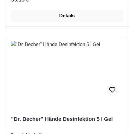
Die trockenen Hände mit mindestens 3ml der
unverdünnten Lösung einreiben und 30 Sekunden
Details
feucht halten.Einwirkzeiten:Hefen und Bakterien wie
MRSA, gem. DGHM/VAH 30 Sek.Tuberkulose-
Bakterien 30 Sek.Behüllte Viren wie
HBV/HIV/HCV/Vaccinia/BVDV/Corona/Grippeviren
wie H5N1 und H1N1, 15 SekHände
Desinfektionistein Biozidprodukt. Benutzung
ausschließlich gemäß
Verwendungszweck.Inhaltsstoffe:siehe
Sicherheitsdatenblatt- Dr. Becher Artikelnummer:
1463000- Baua-Nr. N-103842Gefahrgut-Signalwort:
ACHTUNG!
"Dr. Becher" Hände Desinfektion 5 l Gel