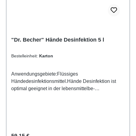
"Dr. Becher" Hände Desinfektion 5 l
Bestelleinheit:
Karton
Anwendungsgebiete:Flüssiges
Händedesinfektionsmittel.Hände Desinfektion ist
optimal geeignet in der lebensmittelbe-
undverarbeitenden Industrie wie Metzgereien,
Bäckereien sowie Pflegeheimen, Arztpraxen,
Kindergärten und Schulen.Produkteigenschaften:-
levurozid, bakterizid, begrenzt viruzid- parfümfrei-
DGHM/VAH gelistet- IHO Viruzidie-
ListeAnwendung:Hände waschen und abtrocknen.
Regulärer Preis:
59,15 €