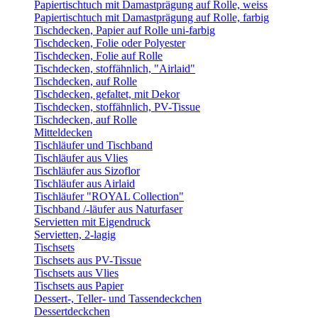
Papiertischtuch mit Damastprägung auf Rolle, weiss
Papiertischtuch mit Damastprägung auf Rolle, farbig
Tischdecken, Papier auf Rolle uni-farbig
Tischdecken, Folie oder Polyester
Tischdecken, Folie auf Rolle
Tischdecken, stoffähnlich, "Airlaid"
Tischdecken, auf Rolle
Tischdecken, gefaltet, mit Dekor
Tischdecken, stoffähnlich, PV-Tissue
Tischdecken, auf Rolle
Mitteldecken
Tischläufer und Tischband
Tischläufer aus Vlies
Tischläufer aus Sizoflor
Tischläufer aus Airlaid
Tischläufer "ROYAL Collection"
Tischband /-läufer aus Naturfaser
Servietten mit Eigendruck
Servietten, 2-lagig
Tischsets
Tischsets aus PV-Tissue
Tischsets aus Vlies
Tischsets aus Papier
Dessert-, Teller- und Tassendeckchen
Dessertdeckchen