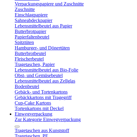
Verpackungspapiere und Zuschnitte
Zuschnitte
Einschlagpapiere
Sahneabdeckpapier
Lebensmittelbeutel aus Papier
Butterbrotpapier
Papierfaltenbeutel
Spitztüten
Hamburger- und Dönertüten
Butterbrotbeutel
Fleischerbeutel
Tragetaschen, Papier
Lebensmittelbeutel aus Bio-Folie
Obst- und Gemüsebeutel
Lebensmittelbeutel aus Zellglas
Bodenbeutel
Gebäck- und Tortenkartons
Gebäckkartons mit Tragegriff
Cup-Cake Kartons
Tortenkartons mit Deckel
Einwegverpackung
Zur Kategorie Einwegverpackung
Tragetaschen aus Kunststoff
Tragetaschen, PE