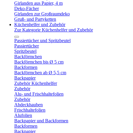
Girlanden aus Papier, 4 m
Deko-Fächer
Girlanden zur Großraumdeko
Gruß- und Partyketten
Küchenhelfer und Zubehör
Zur Kategorie Küchenhelfer und Zubehör
Passiertücher und Spritzbeutel
Passiertücher
Spritzbeutel
Backförmchen
Backförmchen bis Ø 5 cm
Backformen
Backförmchen ab Ø 5,5 cm
Backpapier
Zubehör Küchenhelfer
Zubehör
Alu- und Frischhaltefolien
Zubehör
Abdeckhauben
Frischhaltefolien
Alufolien
Backpapier und Backformen
Backformen
Backpapier