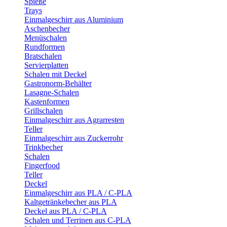
Spieße
Trays
Einmalgeschirr aus Aluminium
Aschenbecher
Menüschalen
Rundformen
Bratschalen
Servierplatten
Schalen mit Deckel
Gastronorm-Behälter
Lasagne-Schalen
Kastenformen
Grillschalen
Einmalgeschirr aus Agrarresten
Teller
Einmalgeschirr aus Zuckerrohr
Trinkbecher
Schalen
Fingerfood
Teller
Deckel
Einmalgeschirr aus PLA / C-PLA
Kaltgetränkebecher aus PLA
Deckel aus PLA / C-PLA
Schalen und Terrinen aus C-PLA