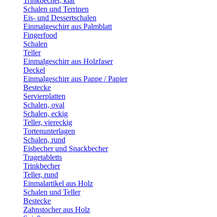
Trinkbecher, klar
Schalen und Terrinen
Eis- und Dessertschalen
Einmalgeschirr aus Palmblatt
Fingerfood
Schalen
Teller
Einmalgeschirr aus Holzfaser
Deckel
Einmalgeschirr aus Pappe / Papier
Bestecke
Servierplatten
Schalen, oval
Schalen, eckig
Teller, viereckig
Tortenunterlagen
Schalen, rund
Eisbecher und Snackbecher
Tragetabletts
Trinkbecher
Teller, rund
Einmalartikel aus Holz
Schalen und Teller
Bestecke
Zahnstocher aus Holz