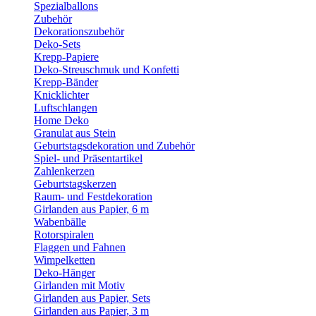
Spezialballons
Zubehör
Dekorationszubehör
Deko-Sets
Krepp-Papiere
Deko-Streuschmuk und Konfetti
Krepp-Bänder
Knicklichter
Luftschlangen
Home Deko
Granulat aus Stein
Geburtstagsdekoration und Zubehör
Spiel- und Präsentartikel
Zahlenkerzen
Geburtstagskerzen
Raum- und Festdekoration
Girlanden aus Papier, 6 m
Wabenbälle
Rotorspiralen
Flaggen und Fahnen
Wimpelketten
Deko-Hänger
Girlanden mit Motiv
Girlanden aus Papier, Sets
Girlanden aus Papier, 3 m