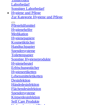
Tissuerollen
Laborbedarf
Sonstiger Laborbedarf
Hygiene und Pflege
Zur Kategorie Hygiene und Pflege
Pflegehilfsmittel
Hygienehelfer
Medikation
Hygienepapiere
Kosmetiktücher
Handtuchpapier
Spendersysteme
Toilettenpapier
Sonstige Hygieneprodukte
Hygienebeutel
Erfrischungstücher
Hygieneetiketten
Lebensmitteletiketten
Desinfektion
Händedesinfektion
Flächendesinfektion
Spendersysteme
Körperdesinfektion
Self Care Produkte