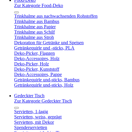
Food-Deko
Zur Kategorie Food-Deko
Trinkhalme aus nachwachsenden Rohstoffen
Trinkhalme aus Bambus
Trinkhalme aus Papier
Trinkhalme aus Schilf
Trinkhalme aus Stroh
Dekoration für Getränke und Speisen
Getränkequirle und -sticks, PLA
Deko-Picker, Flaggen
Deko-Accessoires, Holz
Deko-Picker, Holz
Deko-Picker, Kunststoff
Deko-Accessoires, Pappe
Getränkequirle und-sticks, Bambus
Getränkequirle und-sticks, Holz
Gedeckter Tisch
Zur Kategorie Gedeckter Tisch
Servietten, 1-lagig
Servietten, weiss, geprägt
Servietten, mit Dekor
Spenderservietten