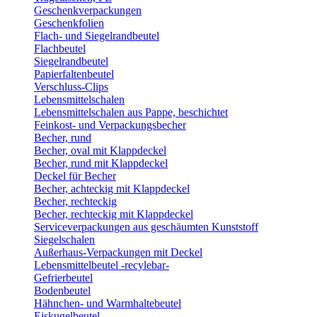
Geschenkverpackungen
Geschenkfolien
Flach- und Siegelrandbeutel
Flachbeutel
Siegelrandbeutel
Papierfaltenbeutel
Verschluss-Clips
Lebensmittelschalen
Lebensmittelschalen aus Pappe, beschichtet
Feinkost- und Verpackungsbecher
Becher, rund
Becher, oval mit Klappdeckel
Becher, rund mit Klappdeckel
Deckel für Becher
Becher, achteckig mit Klappdeckel
Becher, rechteckig
Becher, rechteckig mit Klappdeckel
Serviceverpackungen aus geschäumten Kunststoff
Siegelschalen
Außerhaus-Verpackungen mit Deckel
Lebensmittelbeutel -recylebar-
Gefrierbeutel
Bodenbeutel
Hähnchen- und Warmhaltebeutel
Eiskugelbeutel