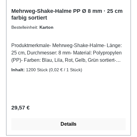
Mehrweg-Shake-Halme PP Ø 8 mm · 25 cm
farbig sortiert
Bestelleinheit:
Karton
Produktmerkmale- Mehrweg-Shake-Halme- Länge:
25 cm, Durchmesser: 8 mm- Material: Polypropylen
(PP)- Farben: Blau, Lila, Rot, Gelb, Grün sortiert-
Stabil, wiederverwendbar und
Inhalt:
1200 Stück
(0,02 € / 1 Stück)
spülmaschinengeeignet- Ideal für Shakes,
Smoothies, Slush-Eis und dickflüssige
GetränkeFarbenfroher Genuss mit extra langen
Mehrweg-Shake-Halmen – sortiertDiese langlebigen
Mehrweg-Shake-Halme aus Polypropylen (PP)
Regulärer Preis:
29,57 €
bieten mit ihrer Länge von 25 cm und dem
Durchmesser von 8 mm die ideale Lösung für
Details
voluminöse Becher und dickflüssige Getränke wie
Milkshakes, Smoothies oder Slush-Eis. Die