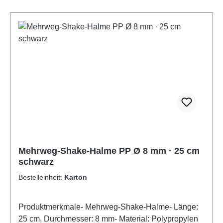
sortierten Farben in Blau, Lila, Rot, Gelb und Grün
sorgen für fröhliche Farbakzente und erleichtern die
Zuordnung der Getränke. Spülmaschinengeeignet
und stabil sind die Halme perfekt für den
nachhaltigen Einsatz in Gastronomie, Events oder
bei privaten Feiern.Tipp: Ideal für To-go-Konzepte
mit großen Bechern oder bei Sommer-Events mit
bunten Getränken.Jetzt bestellen und große
Getränke nachhaltig und bunt servieren!
Mehrweg-Shake-Halme PP Ø 8 mm · 25 cm
schwarz
Bestelleinheit:
Karton
Produktmerkmale- Mehrweg-Shake-Halme- Länge:
25 cm, Durchmesser: 8 mm- Material: Polypropylen