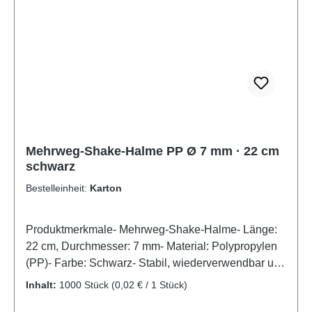
erleichtert die Getränkezuordnung.Tipp: Perfekt für
Veranstaltungen mit Selbstbedienung oder zur
farblichen Kennzeichnung von Getränken.Jetzt
bestellen und farbenfrohe, wiederverwendbare
Trinkhalme clever einsetzen!
Mehrweg-Shake-Halme PP Ø 7 mm · 22 cm
schwarz
Bestelleinheit:
Karton
Produktmerkmale- Mehrweg-Shake-Halme- Länge:
22 cm, Durchmesser: 7 mm- Material: Polypropylen
(PP)- Farbe: Schwarz- Stabil, wiederverwendbar und
spülmaschinengeeignet- Ideal für Shakes,
Inhalt:
1000 Stück
(0,02 € / 1 Stück)
Smoothies, Softdrinks und KaltgetränkeNachhaltiger