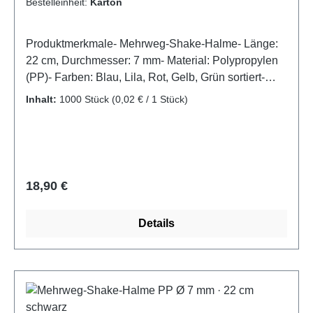
Bestelleinheit:
Karton
Produktmerkmale- Mehrweg-Shake-Halme- Länge:
22 cm, Durchmesser: 7 mm- Material: Polypropylen
(PP)- Farben: Blau, Lila, Rot, Gelb, Grün sortiert-
Stabil, wiederverwendbar und
Inhalt:
1000 Stück
(0,02 € / 1 Stück)
spülmaschinengeeignet- Ideal für Shakes,
Smoothies, Softdrinks und KaltgetränkeBunter
Trinkspaß mit Mehrweg-Shake-Halmen –
sortiertDiese farbenfrohen Mehrweg-Shake-Halme
aus hochwertigem Polypropylen (PP) bringen
Regulärer Preis:
18,90 €
Abwechslung und Nachhaltigkeit in den
Getränkeservice. Mit einer Länge von 22 cm und
Details
einem Durchmesser von 7 mm eignen sie sich
perfekt für cremige Shakes, Smoothies oder
Eiskaffee. Die Halme sind stabil, mehrfach
verwendbar und spülmaschinengeeignet – ideal für
Gastronomie, Events, Foodtrucks oder private
Feiern. Die Farbvielfalt sorgt für gute Laune und