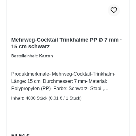
Fans zu Hause.Jetzt bestellen und Bubble Tea
stilvoll und umweltbewusst genießen!
Mehrweg-Cocktail Trinkhalme PP Ø 7 mm ·
15 cm schwarz
Bestelleinheit:
Karton
Produktmerkmale- Mehrweg-Cocktail-Trinkhalm-
Länge: 15 cm, Durchmesser: 7 mm- Material:
Polypropylen (PP)- Farbe: Schwarz- Stabil,
wiederverwendbar und spülmaschinengeeignet-
Inhalt:
4000 Stück
(0,01 € / 1 Stück)
Ideal für Cocktails, Longdrinks und
KaltgetränkePraktisch und nachhaltig: Mehrweg-
Cocktail-Trinkhalm in SchwarzDieser schwarze
Cocktail-Trinkhalm aus robustem Polypropylen (PP)
ist die langlebige und umweltfreundliche Alternative
Regulärer Preis:
54,54 €