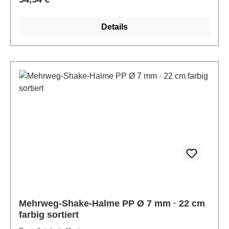
zu Einweg-Trinkhalmen. Mit einer Länge von 15 cm
und einem Durchmesser von 7 mm eignet er sich
Details
ideal für Cocktails, Longdrinks und andere
Kaltgetränke. Der Trinkhalm ist stabil, mehrfach
verwendbar und kann bequem in der Spülmaschine
gereinigt werden – perfekt für Gastronomie, Events
oder den privaten Gebrauch.Tipp: In Kombination mit
passenden Mehrwegbechern entsteht ein
durchdachtes und nachhaltiges
Getränkekonzept.Jetzt bestellen und stilvoll wie
umweltbewusst servieren!
Mehrweg-Shake-Halme PP Ø 7 mm · 22 cm
farbig sortiert