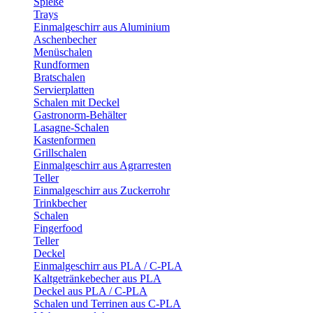
Spieße
Trays
Einmalgeschirr aus Aluminium
Aschenbecher
Menüschalen
Rundformen
Bratschalen
Servierplatten
Schalen mit Deckel
Gastronorm-Behälter
Lasagne-Schalen
Kastenformen
Grillschalen
Einmalgeschirr aus Agrarresten
Teller
Einmalgeschirr aus Zuckerrohr
Trinkbecher
Schalen
Fingerfood
Teller
Deckel
Einmalgeschirr aus PLA / C-PLA
Kaltgetränkebecher aus PLA
Deckel aus PLA / C-PLA
Schalen und Terrinen aus C-PLA