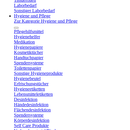
Tissuerollen
Laborbedarf
Sonstiger Laborbedarf
Hygiene und Pflege
Zur Kategorie Hygiene und Pflege
Pflegehilfsmittel
Hygienehelfer
Medikation
Hygienepapiere
Kosmetiktücher
Handtuchpapier
Spendersysteme
Toilettenpapier
Sonstige Hygieneprodukte
Hygienebeutel
Erfrischungstücher
Hygieneetiketten
Lebensmitteletiketten
Desinfektion
Händedesinfektion
Flächendesinfektion
Spendersysteme
Körperdesinfektion
Self Care Produkte