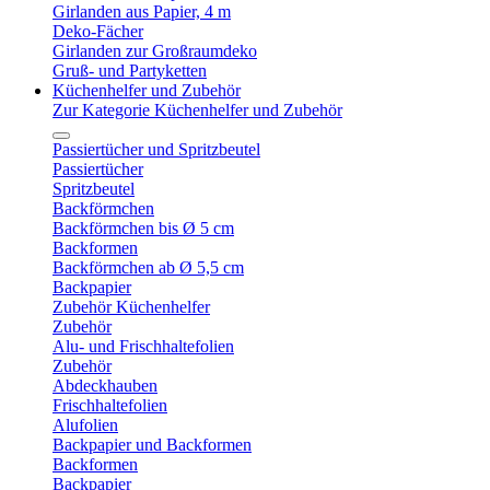
Girlanden aus Papier, 4 m
Deko-Fächer
Girlanden zur Großraumdeko
Gruß- und Partyketten
Küchenhelfer und Zubehör
Zur Kategorie Küchenhelfer und Zubehör
Passiertücher und Spritzbeutel
Passiertücher
Spritzbeutel
Backförmchen
Backförmchen bis Ø 5 cm
Backformen
Backförmchen ab Ø 5,5 cm
Backpapier
Zubehör Küchenhelfer
Zubehör
Alu- und Frischhaltefolien
Zubehör
Abdeckhauben
Frischhaltefolien
Alufolien
Backpapier und Backformen
Backformen
Backpapier