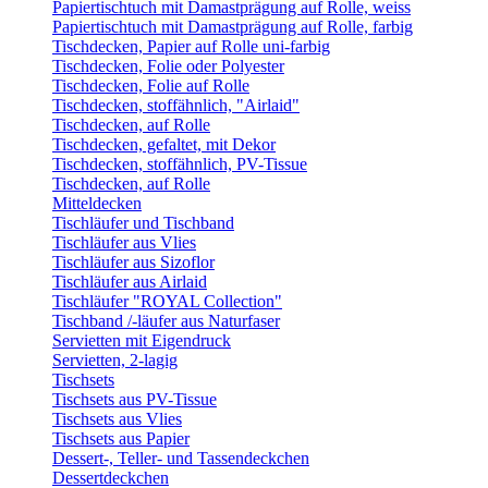
Papiertischtuch mit Damastprägung auf Rolle, weiss
Papiertischtuch mit Damastprägung auf Rolle, farbig
Tischdecken, Papier auf Rolle uni-farbig
Tischdecken, Folie oder Polyester
Tischdecken, Folie auf Rolle
Tischdecken, stoffähnlich, "Airlaid"
Tischdecken, auf Rolle
Tischdecken, gefaltet, mit Dekor
Tischdecken, stoffähnlich, PV-Tissue
Tischdecken, auf Rolle
Mitteldecken
Tischläufer und Tischband
Tischläufer aus Vlies
Tischläufer aus Sizoflor
Tischläufer aus Airlaid
Tischläufer "ROYAL Collection"
Tischband /-läufer aus Naturfaser
Servietten mit Eigendruck
Servietten, 2-lagig
Tischsets
Tischsets aus PV-Tissue
Tischsets aus Vlies
Tischsets aus Papier
Dessert-, Teller- und Tassendeckchen
Dessertdeckchen