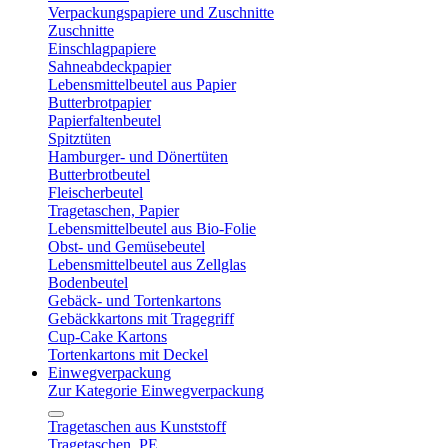
Verpackungspapiere und Zuschnitte
Zuschnitte
Einschlagpapiere
Sahneabdeckpapier
Lebensmittelbeutel aus Papier
Butterbrotpapier
Papierfaltenbeutel
Spitztüten
Hamburger- und Dönertüten
Butterbrotbeutel
Fleischerbeutel
Tragetaschen, Papier
Lebensmittelbeutel aus Bio-Folie
Obst- und Gemüsebeutel
Lebensmittelbeutel aus Zellglas
Bodenbeutel
Gebäck- und Tortenkartons
Gebäckkartons mit Tragegriff
Cup-Cake Kartons
Tortenkartons mit Deckel
Einwegverpackung
Zur Kategorie Einwegverpackung
Tragetaschen aus Kunststoff
Tragetaschen, PE