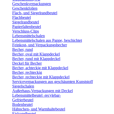
Geschenkverpackungen
Geschenkfolien
Flach- und Siegelrandbeutel
Flachbeutel
Siegelrandbeutel
Papierfaltenbeutel
Verschluss-Clips
Lebensmittelschalen
Lebensmittelschalen aus Pappe, beschichtet
Feinkost- und Verpackungsbecher
Becher, rund
Becher, oval mit Klappdeckel
Becher, rund mit Klappdeckel
Deckel für Becher
Becher, achteckig mit Klappdeckel
Becher, rechteckig
Becher, rechteckig mit Klappdeckel
Serviceverpackungen aus geschäumten Kunststoff
Siegelschalen
Außerhaus-Verpackungen mit Deckel
Lebensmittelbeutel -recylebar-
Gefrierbeutel
Bodenbeutel
Hähnchen- und Warmhaltebeutel
Eiskugelbeutel