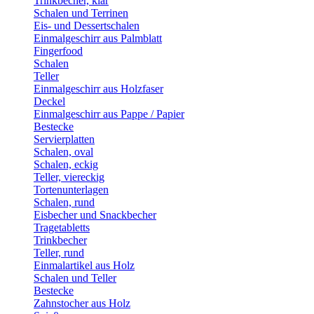
Trinkbecher, klar
Schalen und Terrinen
Eis- und Dessertschalen
Einmalgeschirr aus Palmblatt
Fingerfood
Schalen
Teller
Einmalgeschirr aus Holzfaser
Deckel
Einmalgeschirr aus Pappe / Papier
Bestecke
Servierplatten
Schalen, oval
Schalen, eckig
Teller, viereckig
Tortenunterlagen
Schalen, rund
Eisbecher und Snackbecher
Tragetabletts
Trinkbecher
Teller, rund
Einmalartikel aus Holz
Schalen und Teller
Bestecke
Zahnstocher aus Holz