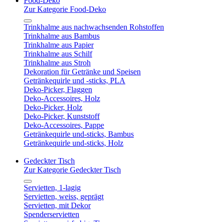
Food-Deko
Zur Kategorie Food-Deko
Trinkhalme aus nachwachsenden Rohstoffen
Trinkhalme aus Bambus
Trinkhalme aus Papier
Trinkhalme aus Schilf
Trinkhalme aus Stroh
Dekoration für Getränke und Speisen
Getränkequirle und -sticks, PLA
Deko-Picker, Flaggen
Deko-Accessoires, Holz
Deko-Picker, Holz
Deko-Picker, Kunststoff
Deko-Accessoires, Pappe
Getränkequirle und-sticks, Bambus
Getränkequirle und-sticks, Holz
Gedeckter Tisch
Zur Kategorie Gedeckter Tisch
Servietten, 1-lagig
Servietten, weiss, geprägt
Servietten, mit Dekor
Spenderservietten