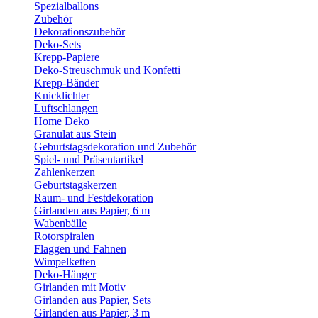
Spezialballons
Zubehör
Dekorationszubehör
Deko-Sets
Krepp-Papiere
Deko-Streuschmuk und Konfetti
Krepp-Bänder
Knicklichter
Luftschlangen
Home Deko
Granulat aus Stein
Geburtstagsdekoration und Zubehör
Spiel- und Präsentartikel
Zahlenkerzen
Geburtstagskerzen
Raum- und Festdekoration
Girlanden aus Papier, 6 m
Wabenbälle
Rotorspiralen
Flaggen und Fahnen
Wimpelketten
Deko-Hänger
Girlanden mit Motiv
Girlanden aus Papier, Sets
Girlanden aus Papier, 3 m