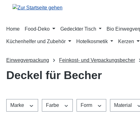
m Hauptinhalt springen
Zur Suche springen
Zur Hauptnavigation springen
Home
Food-Deko
Gedeckter Tisch
Bio Einwegve
Küchenhelfer und Zubehör
Hotelkosmetik
Kerzen
Einwegverpackung
Feinkost- und Verpackungsbecher
Deckel für Becher
Marke
Farbe
Form
Material