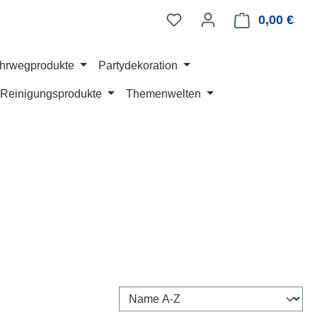
0,00 €
Ware
hrwegprodukte
Partydekoration
Reinigungsprodukte
Themenwelten