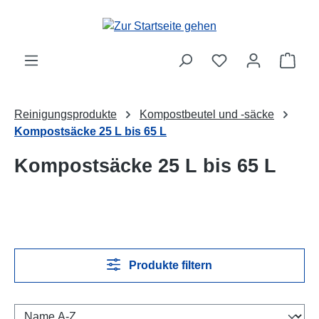
Zum Hauptinhalt springen
Ware
Reinigungsprodukte
Kompostbeutel und -säcke
Kompostsäcke 25 L bis 65 L
Kompostsäcke 25 L bis 65 L
Produkte filtern