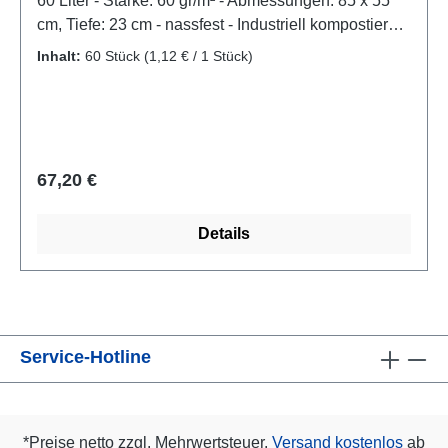
60 Liter - Stärke: 60 gr/m² - Abmessungen: 85 x 55
cm, Tiefe: 23 cm - nassfest - Industriell kompostierbar
und biologisch abbaubar Produktzertifizierungen:-
Inhalt:
60 Stück
(1,12 € / 1 Stück)
kompostierbar nach EN 13432 "Keimling"-
kompostierbar nach EN 13432 für Industrie
Regulärer Preis:
67,20 €
Details
Service-Hotline
*Preise netto zzgl. Mehrwertsteuer.
Versand kostenlos
ab