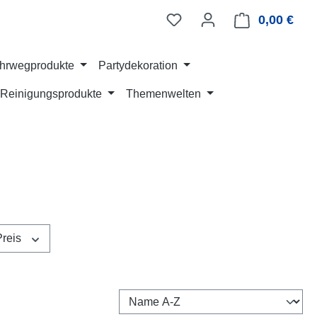
0,00 €
Ware
hrwegprodukte
Partydekoration
Reinigungsprodukte
Themenwelten
Preis