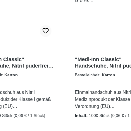
rendfarbe bei Tätowierern
Besonderheit: extrem stabi
en- Mit Gripstruktur für
ftung auf nassen
n- Enthält kein
huk - ist deshalb für
iker geeignet- Frei von
 und
erbindungen-
en: Universalhandschuhe,
n Classic"
"Medi-Inn Classic"
he, Nitril puderfrei
Handschuhe, Nitril pud
chemische Beständigkeit,
een Plus" Größe: XS
lila "Nitril Purple" Grö
 Tragekomfort, unsteril-
it:
Karton
Bestelleinheit:
Karton
it: extrem stabil
schuh aus Nitril
Einmalhandschuh aus Nitri
dukt der Klasse I gemäß
Medizinprodukt der Klasse
g (EU)
Verordnung (EU)
Persönliche
2017/745.Persönliche
0 Stück
(0,06 € / 1 Stück)
Inhalt:
1000 Stück
(0,06 € / 1
üstung der Kategorie III
Schutzausrüstung der Kateg
ordnung (EU)
gemäß Verordnung (EU)