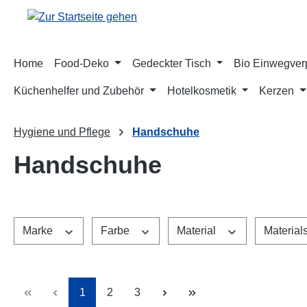
m Hauptinhalt springen
Zur Suche springen
Zur Hauptnavigation springen
Home
Food-Deko
Gedeckter Tisch
Bio Einwegve
Küchenhelfer und Zubehör
Hotelkosmetik
Kerzen
Hygiene und Pflege
Handschuhe
Handschuhe
Marke
Farbe
Material
Material
Seite
Seite
Seite
1
2
3