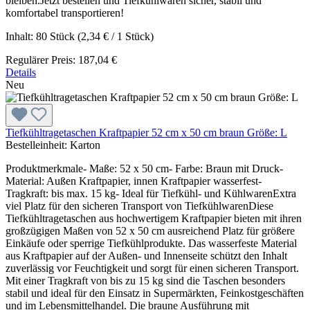
bleiben.Jetzt bestellen und Tiefkühlwaren sicher, stabil und
komfortabel transportieren!
Inhalt:
80 Stück
(2,34 € / 1 Stück)
Regulärer Preis:
187,04 €
Details
Neu
Tiefkühltragetaschen Kraftpapier 52 cm x 50 cm braun Größe: L
Bestelleinheit:
Karton
Produktmerkmale- Maße: 52 x 50 cm- Farbe: Braun mit Druck-
Material: Außen Kraftpapier, innen Kraftpapier wasserfest-
Tragkraft: bis max. 15 kg- Ideal für Tiefkühl- und KühlwarenExtra
viel Platz für den sicheren Transport von TiefkühlwarenDiese
Tiefkühltragetaschen aus hochwertigem Kraftpapier bieten mit ihren
großzügigen Maßen von 52 x 50 cm ausreichend Platz für größere
Einkäufe oder sperrige Tiefkühlprodukte. Das wasserfeste Material
aus Kraftpapier auf der Außen- und Innenseite schützt den Inhalt
zuverlässig vor Feuchtigkeit und sorgt für einen sicheren Transport.
Mit einer Tragkraft von bis zu 15 kg sind die Taschen besonders
stabil und ideal für den Einsatz in Supermärkten, Feinkostgeschäften
und im Lebensmittelhandel. Die braune Ausführung mit