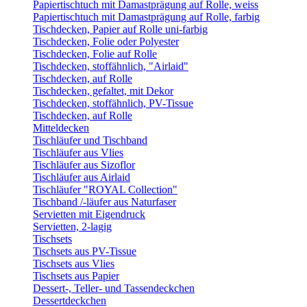
Papiertischtuch mit Damastprägung auf Rolle, weiss
Papiertischtuch mit Damastprägung auf Rolle, farbig
Tischdecken, Papier auf Rolle uni-farbig
Tischdecken, Folie oder Polyester
Tischdecken, Folie auf Rolle
Tischdecken, stoffähnlich, "Airlaid"
Tischdecken, auf Rolle
Tischdecken, gefaltet, mit Dekor
Tischdecken, stoffähnlich, PV-Tissue
Tischdecken, auf Rolle
Mitteldecken
Tischläufer und Tischband
Tischläufer aus Vlies
Tischläufer aus Sizoflor
Tischläufer aus Airlaid
Tischläufer "ROYAL Collection"
Tischband /-läufer aus Naturfaser
Servietten mit Eigendruck
Servietten, 2-lagig
Tischsets
Tischsets aus PV-Tissue
Tischsets aus Vlies
Tischsets aus Papier
Dessert-, Teller- und Tassendeckchen
Dessertdeckchen