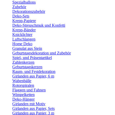
Spezialballons
Zubehör
Dekorationszubehör
Deko-Sets
Krepp-Papiere
Deko-Streuschmuk und Konfetti
Krepp-Bänder
Knicklichter
Luftschlangen
Home Deko
Granulat aus Stein
Geburtstagsdekoration und Zubehör
Spiel- und Präsentartikel
Zahlenkerzen
Geburtstagskerzen
Raum- und Festdekoration
Girlanden aus Papier, 6 m
Wabenbälle
Rotorspiralen
Flaggen und Fahnen
Wimpelketten
Deko-Hänger
Girlanden mit Motiv
Girlanden aus Papier, Sets
Girlanden aus Papier, 3 m