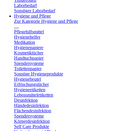
Tissuerollen
Laborbedarf
Sonstiger Laborbedarf
Hygiene und Pflege
Zur Kategorie Hygiene und Pflege
Pflegehilfsmittel
Hygienehelfer
Medikation
Hygienepapiere
Kosmetiktücher
Handtuchpapier
Spendersysteme
Toilettenpapier
Sonstige Hygieneprodukte
Hygienebeutel
Erfrischungstücher
Hygieneetiketten
Lebensmitteletiketten
Desinfektion
Händedesinfektion
Flächendesinfektion
Spendersysteme
Körperdesinfektion
Self Care Produkte