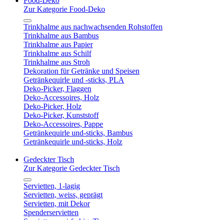
Food-Deko
Zur Kategorie Food-Deko
Trinkhalme aus nachwachsenden Rohstoffen
Trinkhalme aus Bambus
Trinkhalme aus Papier
Trinkhalme aus Schilf
Trinkhalme aus Stroh
Dekoration für Getränke und Speisen
Getränkequirle und -sticks, PLA
Deko-Picker, Flaggen
Deko-Accessoires, Holz
Deko-Picker, Holz
Deko-Picker, Kunststoff
Deko-Accessoires, Pappe
Getränkequirle und-sticks, Bambus
Getränkequirle und-sticks, Holz
Gedeckter Tisch
Zur Kategorie Gedeckter Tisch
Servietten, 1-lagig
Servietten, weiss, geprägt
Servietten, mit Dekor
Spenderservietten