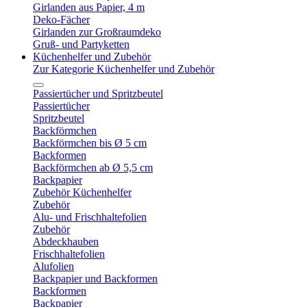
Girlanden aus Papier, 4 m
Deko-Fächer
Girlanden zur Großraumdeko
Gruß- und Partyketten
Küchenhelfer und Zubehör
Zur Kategorie Küchenhelfer und Zubehör
Passiertücher und Spritzbeutel
Passiertücher
Spritzbeutel
Backförmchen
Backförmchen bis Ø 5 cm
Backformen
Backförmchen ab Ø 5,5 cm
Backpapier
Zubehör Küchenhelfer
Zubehör
Alu- und Frischhaltefolien
Zubehör
Abdeckhauben
Frischhaltefolien
Alufolien
Backpapier und Backformen
Backformen
Backpapier