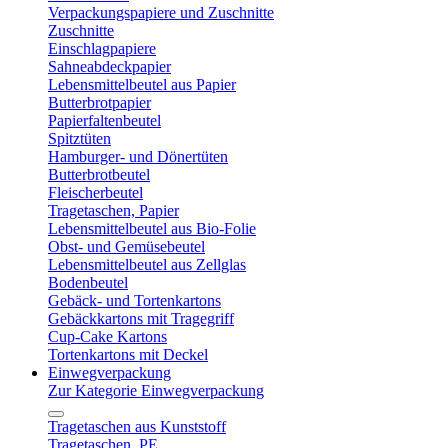
Verpackungspapiere und Zuschnitte
Zuschnitte
Einschlagpapiere
Sahneabdeckpapier
Lebensmittelbeutel aus Papier
Butterbrotpapier
Papierfaltenbeutel
Spitztüten
Hamburger- und Dönertüten
Butterbrotbeutel
Fleischerbeutel
Tragetaschen, Papier
Lebensmittelbeutel aus Bio-Folie
Obst- und Gemüsebeutel
Lebensmittelbeutel aus Zellglas
Bodenbeutel
Gebäck- und Tortenkartons
Gebäckkartons mit Tragegriff
Cup-Cake Kartons
Tortenkartons mit Deckel
Einwegverpackung
Zur Kategorie Einwegverpackung
Tragetaschen aus Kunststoff
Tragetaschen, PE