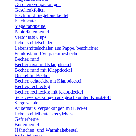
Geschenkverpackungen
Geschenkfolien
Flach- und Siegelrandbeutel
Flachbeutel
Siegelrandbeutel
Papierfaltenbeutel
Verschluss-Clips
Lebensmittelschalen
Lebensmittelschalen aus Pappe, beschichtet
Feinkost- und Verpackungsbecher
Becher, rund
Becher, oval mit Klappdeckel
Becher, rund mit Klappdeckel
Deckel für Becher
Becher, achteckig mit Klappdeckel
Becher, rechteckig
Becher, rechteckig mit Klappdeckel
Serviceverpackungen aus geschäumten Kunststoff
Siegelschalen
Außerhaus-Verpackungen mit Deckel
Lebensmittelbeutel -recylebar-
Gefrierbeutel
Bodenbeutel
Hähnchen- und Warmhaltebeutel
Eiskugelbeutel