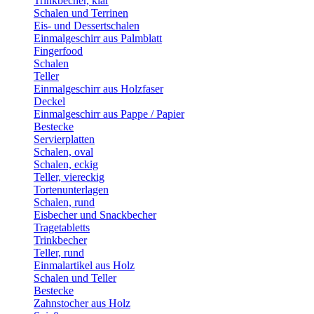
Trinkbecher, klar
Schalen und Terrinen
Eis- und Dessertschalen
Einmalgeschirr aus Palmblatt
Fingerfood
Schalen
Teller
Einmalgeschirr aus Holzfaser
Deckel
Einmalgeschirr aus Pappe / Papier
Bestecke
Servierplatten
Schalen, oval
Schalen, eckig
Teller, viereckig
Tortenunterlagen
Schalen, rund
Eisbecher und Snackbecher
Tragetabletts
Trinkbecher
Teller, rund
Einmalartikel aus Holz
Schalen und Teller
Bestecke
Zahnstocher aus Holz