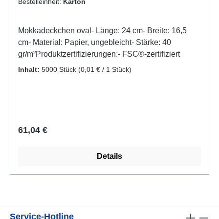
Bestelleinheit:
Karton
Mokkadeckchen oval- Länge: 24 cm- Breite: 16,5
cm- Material: Papier, ungebleicht- Stärke: 40
gr/m²Produktzertifizierungen:- FSC®-zertifiziert
Inhalt:
5000 Stück
(0,01 € / 1 Stück)
Regulärer Preis:
61,04 €
Details
Service-Hotline