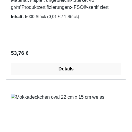
Material: Papier, ungebleicht- Stärke: 40
gr/m²Produktzertifizierungen:- FSC®-zertifiziert
Inhalt:
5000 Stück
(0,01 € / 1 Stück)
Regulärer Preis:
53,76 €
Details