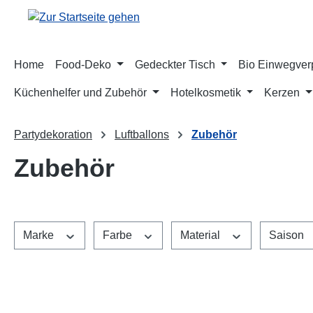
m Hauptinhalt springen
Zur Suche springen
Zur Hauptnavigation springen
Home
Food-Deko
Gedeckter Tisch
Bio Einwegve
Küchenhelfer und Zubehör
Hotelkosmetik
Kerzen
Partydekoration
Luftballons
Zubehör
Zubehör
Marke
Farbe
Material
Saison