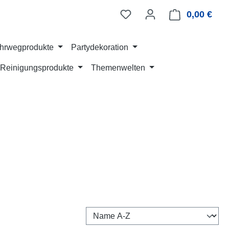
0,00 €
Ware
hrwegprodukte
Partydekoration
Reinigungsprodukte
Themenwelten