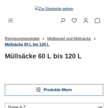
Zum Hauptinhalt springen
Ware
Reinigungsprodukte
Müllbeutel und Müllsäcke
Müllsäcke 60 L bis 120 L
Müllsäcke 60 L bis 120 L
Produkte filtern