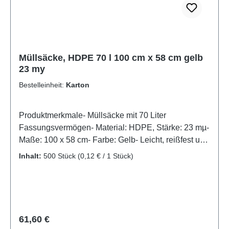
Müllsäcke, HDPE 70 l 100 cm x 58 cm gelb
23 my
Bestelleinheit:
Karton
Produktmerkmale- Müllsäcke mit 70 Liter
Fassungsvermögen- Material: HDPE, Stärke: 23 mµ-
Maße: 100 x 58 cm- Farbe: Gelb- Leicht, reißfest und
feuchtigkeitsabweisendGut sichtbar und zuverlässig:
Inhalt:
500 Stück
(0,12 € / 1 Stück)
70-Liter-Müllsäcke aus HDPE in GelbDiese gelben
Müllsäcke aus HDPE mit 23 mµ Stärke sind eine
praktische Lösung für die hygienische Entsorgung
von Abfällen in Küche, Betrieb oder öffentlichen
Bereichen. Mit einem Fassungsvermögen von 70
Regulärer Preis:
61,60 €
Litern und den Maßen 100 x 58 cm passen sie ideal