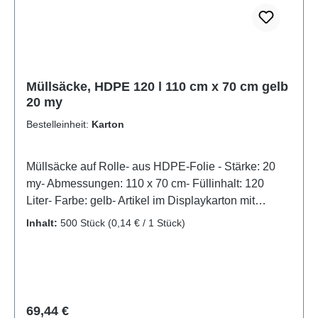
Müllsäcke, HDPE 120 l 110 cm x 70 cm gelb
20 my
Bestelleinheit:
Karton
Müllsäcke auf Rolle- aus HDPE-Folie - Stärke: 20
my- Abmessungen: 110 x 70 cm- Füllinhalt: 120
Liter- Farbe: gelb- Artikel im Displaykarton mit
Aufreißperforation
Inhalt:
500 Stück
(0,14 € / 1 Stück)
Regulärer Preis:
69,44 €