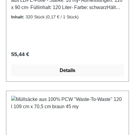
aus LDPE-Folie - Stärke: 16 my- Abmessungen: 110
x 90 cm- Füllinhalt: 120 Liter- Farbe: schwarzHält
Ihre Mülltonnen sauber!Verwenden Sie die
Inhalt:
320 Stück
(0,17 € / 1 Stück)
Müllsäcke aufgrund der geringen Folienstärke nur
zum Auskleiden von Mülltonnenund nicht zum
Sammeln und Transportieren von schweren
Abfällen.- Artikel im Displaykarton mit Stülpdeckel
Regulärer Preis:
55,44 €
Details