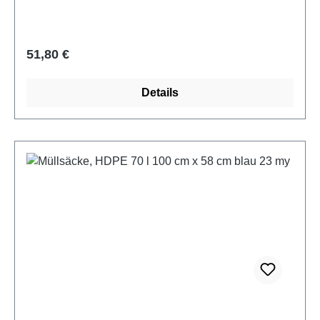
Regulärer Preis:
51,80 €
Details