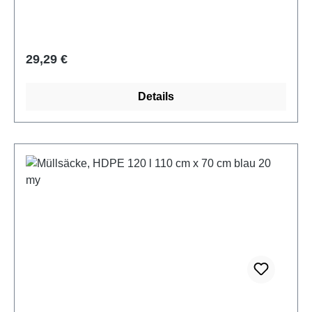
Regulärer Preis:
29,29 €
Details