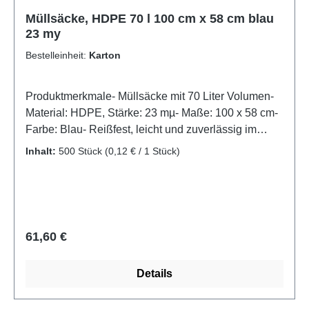
Müllsäcke, HDPE 70 l 100 cm x 58 cm blau
23 my
Bestelleinheit:
Karton
Produktmerkmale- Müllsäcke mit 70 Liter Volumen-
Material: HDPE, Stärke: 23 mµ- Maße: 100 x 58 cm-
Farbe: Blau- Reißfest, leicht und zuverlässig im
EinsatzZuverlässige Entsorgung mit 70-Liter-
Inhalt:
500 Stück
(0,12 € / 1 Stück)
Müllsäcken aus HDPEDiese blauen Müllsäcke aus
HDPE mit 23 my Folienstärke bieten eine
zuverlässige Lösung für die tägliche
Abfallentsorgung in Küche, Gewerbe oder
Sanitärbereich. Mit einem Fassungsvermögen von
Regulärer Preis:
61,60 €
70 Litern und einer Größe von 100 x 58 cm sind sie
ideal für mittlere Abfallmengen geeignet. Das
Details
Material ist reißfest, feuchtigkeitsabweisend und
dennoch leicht – perfekt für den hygienischen