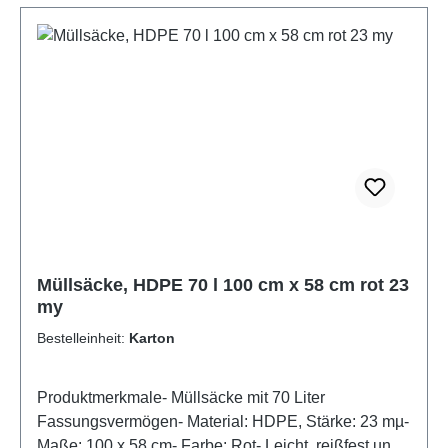
optischen Kennzeichnung bei der Mülltrennung oder
für besondere Anlässe mit farblichem System.Jetzt
bestellen und Farbe sowie Struktur in Ihre
Abfallentsorgung bringen!- Artikel im Displaykarton
mit Stülpdeckel
Müllsäcke, HDPE 70 l 100 cm x 58 cm rot 23
my
Bestelleinheit:
Karton
Produktmerkmale- Müllsäcke mit 70 Liter
Fassungsvermögen- Material: HDPE, Stärke: 23 mµ-
Maße: 100 x 58 cm- Farbe: Rot- Leicht, reißfest und