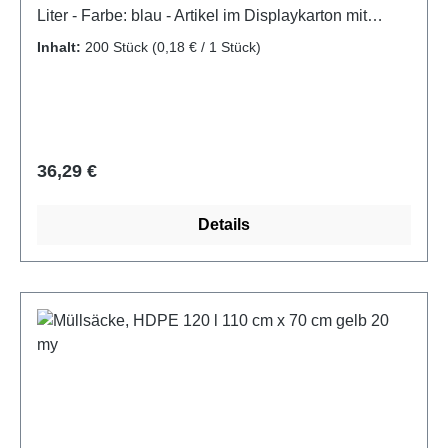
Liter - Farbe: blau - Artikel im Displaykarton mit
Stülpdeckel
Inhalt:
200 Stück
(0,18 € / 1 Stück)
Regulärer Preis:
36,29 €
Details