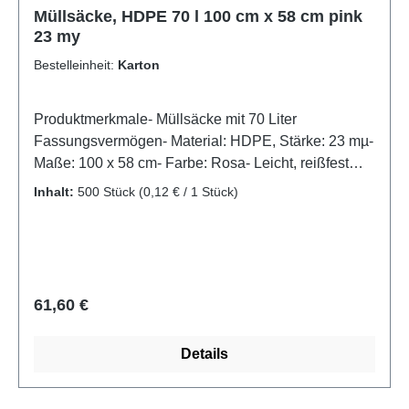
Müllsäcke, HDPE 70 l 100 cm x 58 cm pink
23 my
Bestelleinheit:
Karton
Produktmerkmale- Müllsäcke mit 70 Liter
Fassungsvermögen- Material: HDPE, Stärke: 23 mµ-
Maße: 100 x 58 cm- Farbe: Rosa- Leicht, reißfest
und feuchtigkeitsabweisendFarbenfrohe Ordnung:
Inhalt:
500 Stück
(0,12 € / 1 Stück)
70-Liter-Müllsäcke aus HDPE in RosaDiese rosa
Müllsäcke aus HDPE mit einer Stärke von 23 mµ
bringen Farbe in den Entsorgungsbereich und
überzeugen zugleich durch Funktionalität. Mit einem
Fassungsvermögen von 70 Litern und den Maßen
Regulärer Preis:
61,60 €
100 x 58 cm passen sie in gängige Abfallbehälter
und sind ideal für den Einsatz in Haushalt, Büro oder
Details
Gewerbe. Das leichte, reißfeste und
feuchtigkeitsabweisende Material sorgt für eine
zuverlässige Handhabung im Alltag.Tipp: Ideal zur