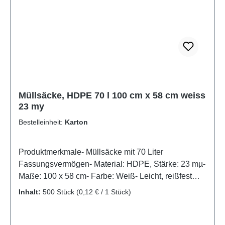
Entsorgungsprozess profitieren!- Artikel im
Displaykarton mit Stülpdeckel
Müllsäcke, HDPE 70 l 100 cm x 58 cm weiss
23 my
Bestelleinheit:
Karton
Produktmerkmale- Müllsäcke mit 70 Liter
Fassungsvermögen- Material: HDPE, Stärke: 23 mµ-
Maße: 100 x 58 cm- Farbe: Weiß- Leicht, reißfest
und feuchtigkeitsabweisendSaubere Lösung: 70-
Inhalt:
500 Stück
(0,12 € / 1 Stück)
Liter-Müllsäcke aus HDPE in WeißDiese weißen
Müllsäcke aus HDPE mit einer Stärke von 23 mµ
sind ideal für eine hygienische und unauffällige