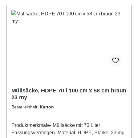
Einsatz im Alltag.Tipp: Optimal passend für gängige
Mülleimer und Abfallbehälter im gewerblichen
Bereich.Jetzt bestellen und auf praktische
Müllentsorgung mit System setzen!- Artikel im
Displaykarton mit Stülpdeckel
Müllsäcke, HDPE 70 l 100 cm x 58 cm braun
23 my
Bestelleinheit:
Karton
Produktmerkmale- Müllsäcke mit 70 Liter
Fassungsvermögen- Material: HDPE, Stärke: 23 mµ-