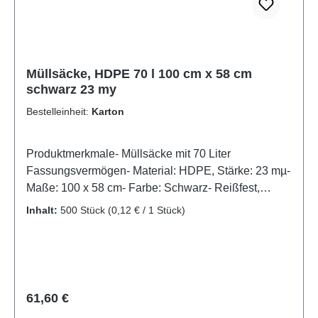
Müllsäcke, HDPE 70 l 100 cm x 58 cm
schwarz 23 my
Bestelleinheit:
Karton
Produktmerkmale- Müllsäcke mit 70 Liter
Fassungsvermögen- Material: HDPE, Stärke: 23 mµ-
Maße: 100 x 58 cm- Farbe: Schwarz- Reißfest,
feuchtigkeitsabweisend und blickdichtRobust und
Inhalt:
500 Stück
(0,12 € / 1 Stück)
diskret: 70-Liter-Müllsäcke aus HDPE in
SchwarzDiese schwarzen Müllsäcke aus HDPE mit
23 mµ Folienstärke bieten eine stabile und
hygienische Lösung für die tägliche
Abfallentsorgung. Mit einem Volumen von 70 Litern
Regulärer Preis:
61,60 €
und einer Größe von 100 x 58 cm sind sie ideal für