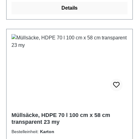
gewerbliche und private Einsatzbereiche. Die
Details
blickdichte Ausführung sorgt für eine diskrete
Entsorgung, das Material ist reißfest, leicht und
feuchtigkeitsabweisend – perfekt für Küche, Büro
oder Reinigungsdienste.Tipp: Besonders geeignet
für gemischte oder vertrauliche Abfälle, die nicht
sichtbar sein sollen.Jetzt bestellen und auf eine
saubere, stabile Entsorgungslösung setzen!- Artikel
im Displaykarton mit Stülpdeckel
Müllsäcke, HDPE 70 l 100 cm x 58 cm
transparent 23 my
Bestelleinheit:
Karton