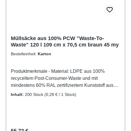
Müllsäcke aus 100% PCW "Waste-To-
Waste" 120 l 109 cm x 70,5 cm braun 45 my
Bestelleinheit:
Karton
Produktmerkmale - Material: LDPE aus 100%
recyceltem Post-Consumer-Waste und mit
mindestens 60% RAL zertifiziertem Kunststoff aus
der gelben Tonne- Stärke: 45 my- Abmessungen:
Inhalt:
200 Stück
(0,28 € / 1 Stück)
109 x 70,5 cm- Füllinhalt: 120 Liter- Farbe:
BraunUmweltfreundliche Müllsäcke aus 100 %
recycelten Post Concumer Waste - Abfall nach
Gebrauch! Keine Produktionsabfälle!Diese
Müllsäcke bestehen vollständig aus Post-Consumer
Regulärer Preis:
55,72 €