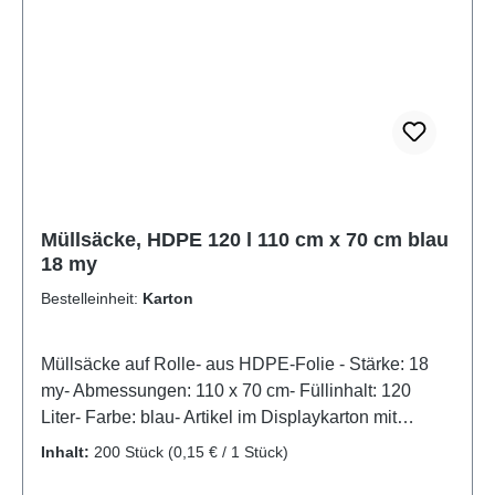
Charakter dieses Produkts.Der hohe Anteil an
zertifiziertem recyceltem Kunststoff, der durch das
RAL-Gütezeichen bestätigt wird, trägt aktiv zum
Umweltschutz bei. Dieses Gütezeichen garantiert,
dass die verwendeten Materialien aus Sammlungen
des Gelben Sacks oder der Gelben Tonne stammen
und vollständig rückverfolgbar sind.Tipp: Verwenden
Sie diese umweltfreundlichen Müllsäcke, um Ihren
Beitrag zur Nachhaltigkeit zu leisten und gleichzeitig
Müllsäcke, HDPE 120 l 110 cm x 70 cm blau
18 my
den Komfort eines praktischen Entsorgungshelfers
zu genießen.Produktzertifizierungen:- "Blauer
Bestelleinheit:
Karton
Engel"-zertifiziertRAL Gütezeichen für Recycling-
Kunststoff mind. 60%- Artikel i
Müllsäcke auf Rolle- aus HDPE-Folie - Stärke: 18
my- Abmessungen: 110 x 70 cm- Füllinhalt: 120
Liter- Farbe: blau- Artikel im Displaykarton mit
Stülpdeckel
Inhalt:
200 Stück
(0,15 € / 1 Stück)