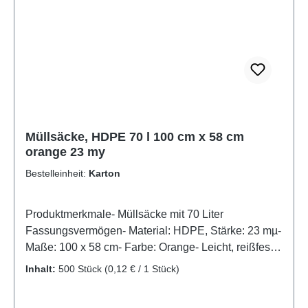
gestalten!- Artikel im Displaykarton mit Stülpdeckel
Müllsäcke, HDPE 70 l 100 cm x 58 cm
orange 23 my
Bestelleinheit:
Karton
Produktmerkmale- Müllsäcke mit 70 Liter
Fassungsvermögen- Material: HDPE, Stärke: 23 mµ-
Maße: 100 x 58 cm- Farbe: Orange- Leicht, reißfest
und feuchtigkeitsabweisendAuffällige
Inhalt:
500 Stück
(0,12 € / 1 Stück)
Entsorgungslösung: 70-Liter-Müllsäcke aus HDPE in
OrangeDiese orangefarbenen Müllsäcke aus HDPE