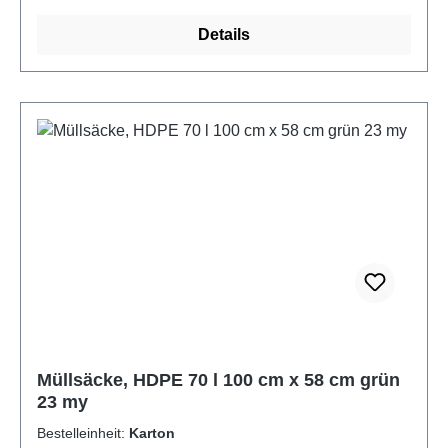
in handelsübliche Abfallbehälter. Das robuste
Details
Material ist reißfest, leicht und
feuchtigkeitsabweisend – ideal für den täglichen
Gebrauch.Tipp: Die auffällige Farbe eignet sich
besonders gut zur Mülltrennung oder für spezielle
Entsorgungsbereiche.Jetzt bestellen und Ordnung
sowie Hygiene im Entsorgungsbereich optimieren!-
Artikel im Displaykarton mit Stülpdeckel
Müllsäcke, HDPE 70 l 100 cm x 58 cm grün
23 my
Bestelleinheit:
Karton