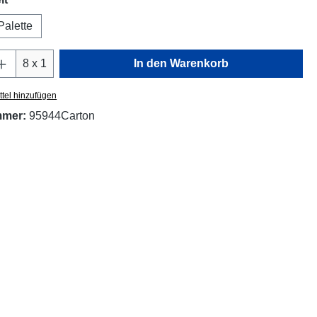
Palette
Anzahl: Gib den gewünschten Wert ein oder
8 x 1
In den Warenkorb
tel hinzufügen
mmer:
95944Carton