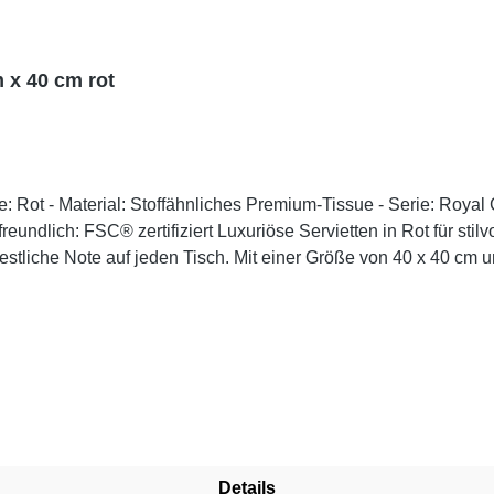
 x 40 cm rot
festliche Note auf jeden Tisch. Mit einer Größe von 40 x 40 cm u
hnliche Premium-Tissue sorgt für eine luxuriöse Haptik und exze
 die Servietten auch bei häufiger Nutzung ihre Form. Zudem sind
n mit weißen Tischläufern oder passenden Kerzen, um eine festl
Tischgestaltung mit den hochwertigen und umweltfreundlichen Ser
iert- kompostierbar nach EN 13432 "Keimling"- zertifiziert nach 
Details