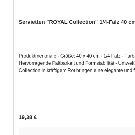
Servietten "ROYAL Collection" 1/4-Falz 40 cm
Produktmerkmale - Größe: 40 x 40 cm - 1/4 Falz - Farbe: Rot - Material: Stoffähnliches Premium-Tissue - Serie: Royal Collection - Hochwertige Optik in Stoffqualität -
Hervorragende Faltbarkeit und Formstabilität - Umweltfreundlich: FSC® zertifiziert Luxuriöse Servietten in Rot für stilvolle Tischdekorationen Die Servietten der ROYAL
Collection in kräftigem Rot bringen eine elegante und 
Restaurants oder besondere Events geeignet. Das stoffä
Tischgestaltungen. Dank ihrer Formstabilität behalten
produziert.Tipp: Kombinieren Sie die roten Serviette
schaffen.Bestellen Sie jetzt und verleihen Sie Ihrer 
festliche Note!Produktzertifizierungen:- FSC®-zertifiz
Displaykarton mit Aufreißperforation
Regulärer Preis:
19,38 €