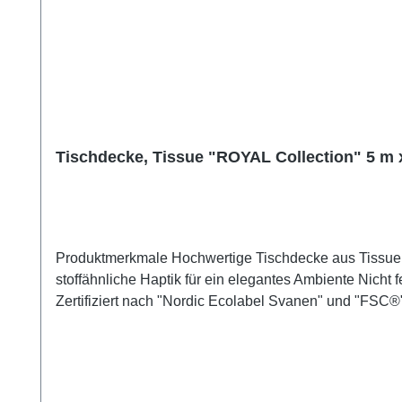
Tischdecke, Tissue "ROYAL Collection" 5 m 
Produktmerkmale Hochwertige Tischdecke aus Tissue mit leinenartiger Prägung Maße: 118 cm breit, 5 m lang Farbe: Weiss (Oberseite farbig, Unterseite weiß) Weiche,
stoffähnliche Haptik für ein elegantes Ambiente Nicht feuchtigkeitsresistent Perfekt abgestimmt auf weitere Artikel der PAPSTAR ROYAL Collection Umweltfreundlich:
Zertifiziert nach "Nordic Ecolabel Svanen" und "FSC
Collection überzeugt mit einer hochwertigen, leinenar
perfekt zu weiteren Artikeln der Serie. Dank umwelts
zertifiziert.Tipp: Kombinieren Sie die Tischdecke mit 
setzen!Produktzertifizierungen:- FSC®-zertifiziert- ze