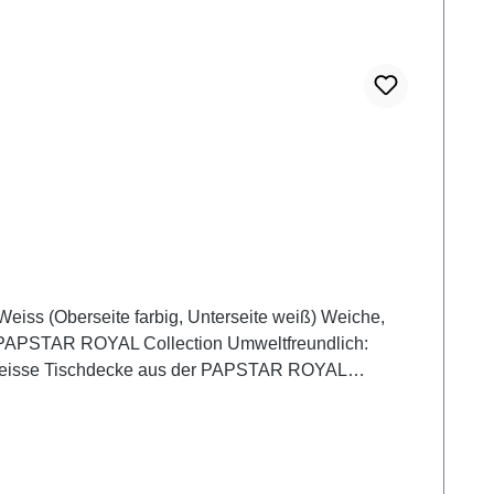
se weisse Tischdecke aus der PAPSTAR ROYAL
 verleiht jedem Tisch eine elegante Optik und passt
sie "Nordic Ecolabel Svanen" und "FSC®"-
ches Gesamtbild.Jetzt bestellen und stilvolle Akzente