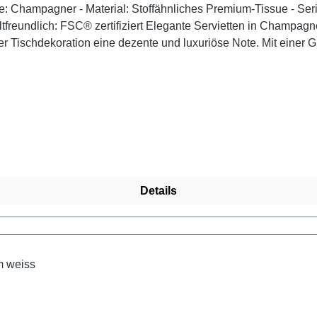
Tischdekoration eine dezente und luxuriöse Note. Mit einer Grö
 Das stoffähnliche Premium-Tissue sorgt für eine hochwertige
er Formstabilität behalten die Servietten auch bei intensiver
pp: Kombinieren Sie die champagnerfarbenen Servietten mit dunke
tzt und verleihen Sie Ihrer Tischgestaltung mit den hochwerti
ertifizierungen:- FSC®-zertifiziert- kompostierbar nach EN 134
Details