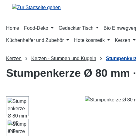
m Hauptinhalt springen
Zur Suche springen
Zur Hauptnavigation springen
Home
Food-Deko
Gedeckter Tisch
Bio Einwegve
Küchenhelfer und Zubehör
Hotelkosmetik
Kerzen
Kerzen
Kerzen - Stumpen und Kugeln
Stumpenkerz
Stumpenkerze Ø 80 mm ·
Bildergalerie überspringen