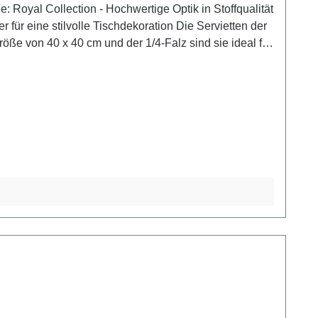
ße von 40 x 40 cm und der 1/4-Falz sind sie ideal für
 Optik und eine hervorragende Faltbarkeit, wodurch
 Nutzung ihre elegante Form. Zudem sind sie FSC®
lblauen oder roten Tischläufern, um eine feierliche
gen und umweltfreundlichen Servietten der ROYAL
32 "Keimling"- zertifiziert nach dem Nordic Eco Label