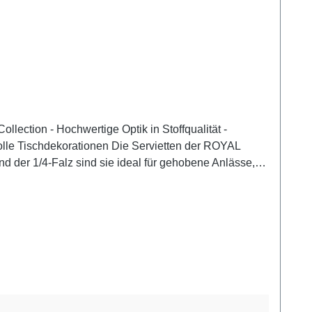
nd der 1/4-Falz sind sie ideal für gehobene Anlässe,
llente Faltbarkeit, ideal für kreative
 sie FSC® zertifiziert und umweltfreundlich
iche und elegante Tischatmosphäre zu
vietten der ROYAL Collection in Rot eine luxuriöse und
dem Nordic Eco Label "Svanen"- Artikel im