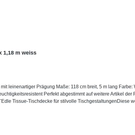
x 1,18 m weiss
®"Edle Tissue-Tischdecke für stilvolle TischgestaltungenDie
tigen Prägung und einer angenehmen, stoffähnlichen Haptik. Sie
chonender Produktion und nachhaltiger Rohstoffgewinnung ist 
passenden Servietten aus der ROYAL Collection für ein harmonis
rtifiziert nach dem Nordic Eco Label "Svanen"