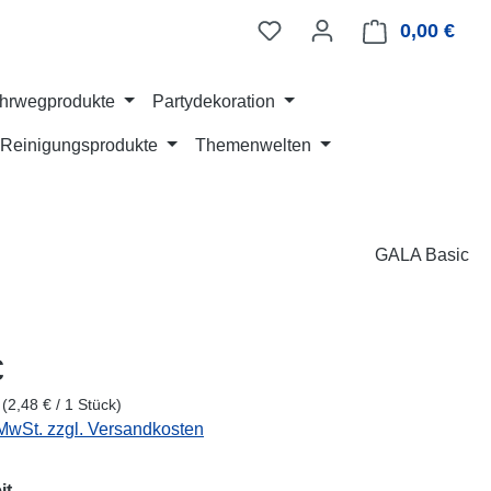
0,00 €
Ware
hrwegprodukte
Partydekoration
Reinigungsprodukte
Themenwelten
GALA Basic
eis:
€
k
(2,48 € / 1 Stück)
 MwSt. zzgl. Versandkosten
auswählen
it