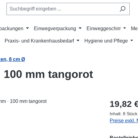
rpackungen
Einwegverpackung
Einweggeschirr
Me
Praxis- und Krankenhausbedarf
Hygiene und Pflege
en, 8 cm Ø
 100 mm tangorot
Regulärer Pr
19,82 
Inhalt:
8 Stüc
Preise exkl.
Bestelleinhe