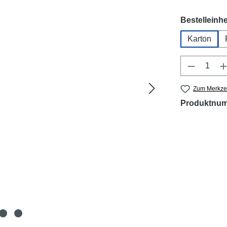
Bestelleinhe
Karton
Produkt 
Zum Merkzet
Produktnu