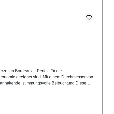
rzen in Bordeaux – Perfekt für die
stronomie geeignet sind. Mit einem Durchmesser von
nganhaltende, stimmungsvolle Beleuchtung.Diese
e schafft eine warme und luxuriöse Atmosphäre, die Ihre
tikel, wie die hochwertigen Servietten und
tronomischen Ambiente eine besondere