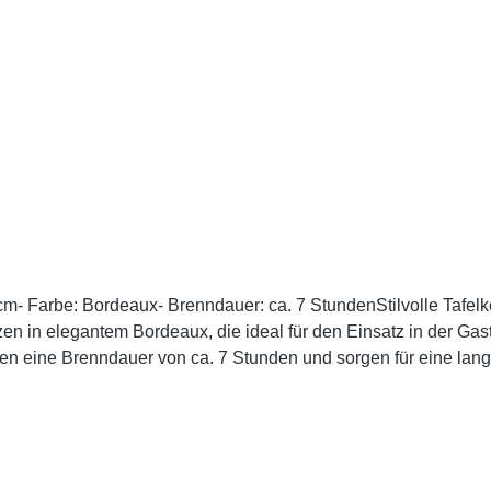
- Farbe: Bordeaux- Brenndauer: ca. 7 StundenStilvolle Tafelke
n in elegantem Bordeaux, die ideal für den Einsatz in der Ga
zen eine Brenndauer von ca. 7 Stunden und sorgen für eine la
ische Dinner oder besondere Veranstaltungen. Ihre tiefrote Farb
Sie im Sortiment zahlreiche, farblich abgestimmte Ergänzungsar
t diese hochwertigen Tafelkerzen und verleihen Sie Ihrem gas
en