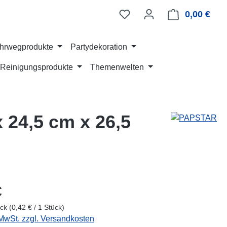
0,00 €
Ware
hrwegprodukte
Partydekoration
Reinigungsprodukte
Themenwelten
x 24,5 cm x 26,5
eis:
€
ück
(0,42 € / 1 Stück)
 MwSt. zzgl. Versandkosten