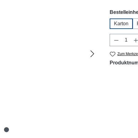
Bestelleinhe
Karton
Produkt 
Zum Merkzet
Produktnu