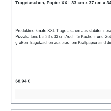
Tragetaschen, Papier XXL 33 cm x 37 cm x 34
Produktmerkmale XXL-Tragetaschen aus stabilem, braunem Kraftpapier Maße: 34,5 x 37 cm, Höhe: 33 cm Hohe Tragkraft bis zu 15 kg Ideal für den Transport von
Pizzakartons bis 33 x 33 cm Auch für Kuchen- und Gebäckkartons geeignet Umweltfreundlich und nachhaltigRobuste Papiertüten für den sicheren TransportDiese extra
großen Tragetaschen aus braunem Kraftpapier sind die p
ausreichend Stabilität für Pizzakartons, Kuchen- od
Taschen eine nachhaltige Alternative zu Kunststofftüten
Verpackung setzen!Produktzertifizierungen:- FSC®-zerti
Regulärer Preis:
68,94 €