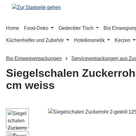
m Hauptinhalt springen
Zur Suche springen
Zur Hauptnavigation springen
Home
Food-Deko
Gedeckter Tisch
Bio Einwegve
Küchenhelfer und Zubehör
Hotelkosmetik
Kerzen
Bio Einwegverpackungen
Serviceverpackungen aus Zuc
Siegelschalen Zuckerrohr
cm weiss
Bildergalerie überspringen