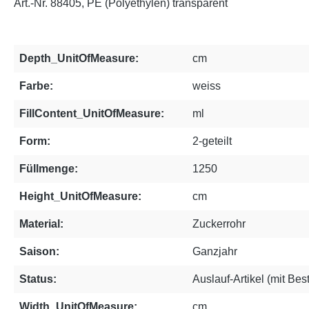
Art.-Nr. 88405, PE (Polyethylen) transparent
Depth_UnitOfMeasure:
cm
Farbe:
weiss
FillContent_UnitOfMeasure:
ml
Form:
2-geteilt
Füllmenge:
1250
Height_UnitOfMeasure:
cm
Material:
Zuckerrohr
Saison:
Ganzjahr
Status:
Auslauf-Artikel (mit Bes
Width_UnitOfMeasure:
cm