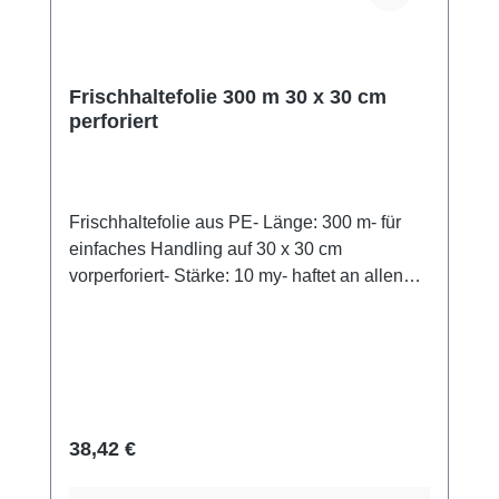
Frischhaltefolie 300 m 30 x 30 cm
perforiert
Frischhaltefolie aus PE- Länge: 300 m- für
einfaches Handling auf 30 x 30 cm
vorperforiert- Stärke: 10 my- haftet an allen
glatten Oberflächen- praktische Großrollen für
die Gastronomie
Regulärer Preis:
38,42 €