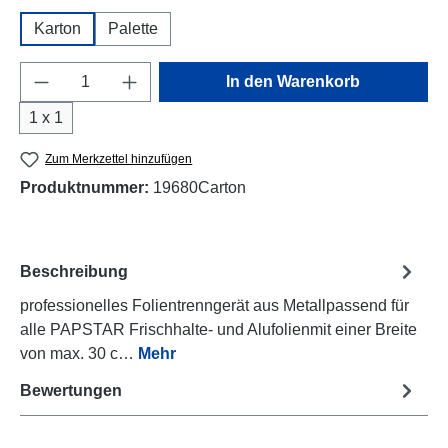
Karton
Palette
Produkt Anzahl: Gib den gewünschten Wert e
In den Warenkorb
1 x 1
Zum Merkzettel hinzufügen
Produktnummer:
19680Carton
Beschreibung
professionelles Folientrenngerät aus Metallpassend für
alle PAPSTAR Frischhalte- und Alufolienmit einer Breite
von max. 30 c…
Mehr
Bewertungen