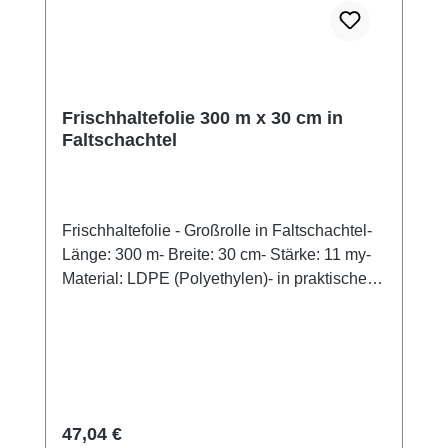
Frischhaltefolie 300 m x 30 cm in
Faltschachtel
Frischhaltefolie - Großrolle in Faltschachtel-
Länge: 300 m- Breite: 30 cm- Stärke: 11 my-
Material: LDPE (Polyethylen)- in praktischer
Faltschachtel mit Spenderöffnung- haftet an
allen glatten Oberflächen
Regulärer Preis:
47,04 €