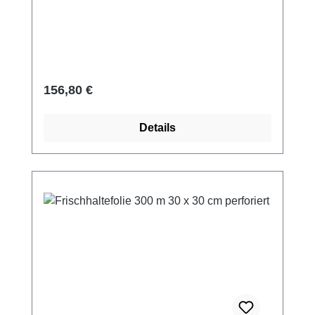
Regulärer Preis:
156,80 €
Details