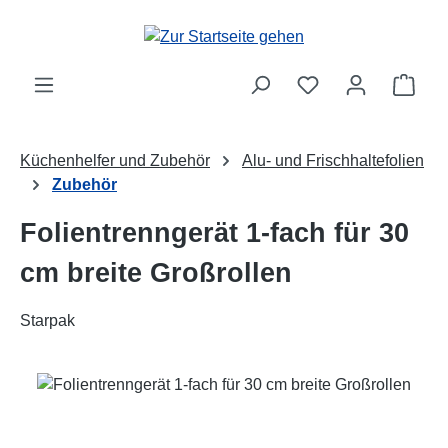
Zum Hauptinhalt springen
Ware
Küchenhelfer und Zubehör
Alu- und Frischhaltefolien
Zubehör
Folientrenngerät 1-fach für 30
cm breite Großrollen
Starpak
Bildergalerie überspringen