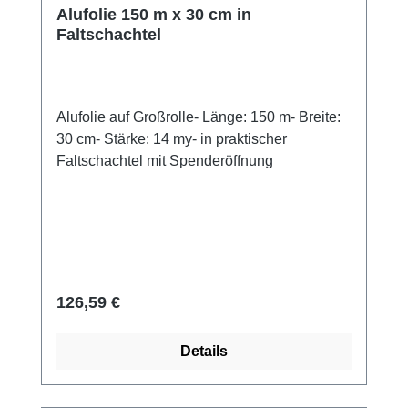
Sortiment verfügbar – passend für jede
Alufolie 150 m x 30 cm in
Anwendung.Jetzt hochwertige Vakuumbeutel
Faltschachtel
für anspruchsvolle Anforderungen entdecken!
Alufolie auf Großrolle- Länge: 150 m- Breite:
30 cm- Stärke: 14 my- in praktischer
Faltschachtel mit Spenderöffnung
Regulärer Preis:
126,59 €
Details