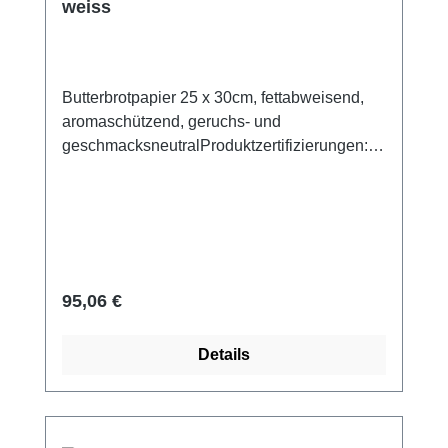
weiss
Butterbrotpapier 25 x 30cm, fettabweisend,
aromaschützend, geruchs- und
geschmacksneutralProduktzertifizierungen:-
FSC®-zertifiziert
Regulärer Preis:
95,06 €
Details