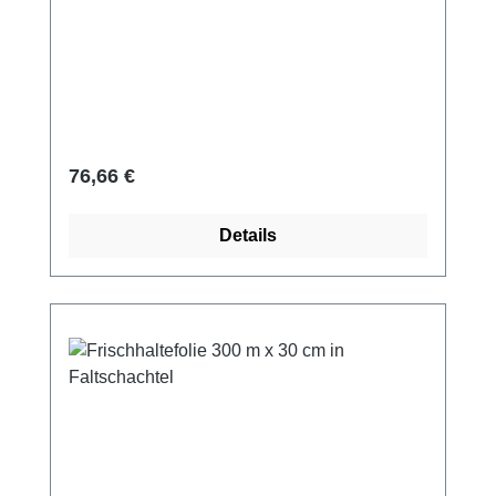
Regulärer Preis:
76,66 €
Details