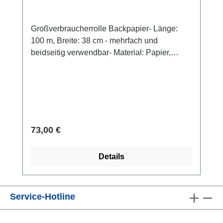
Großverbraucherrolle Backpapier- Länge:
100 m, Breite: 38 cm - mehrfach und
beidseitig verwendbar- Material: Papier,
veredelt- Farbe: braun- geeignet für
Mikrowelle (max 150 ° C) und Backofen (max.
220° C)In praktischer Faltschachtel
Regulärer Preis:
73,00 €
Details
Service-Hotline