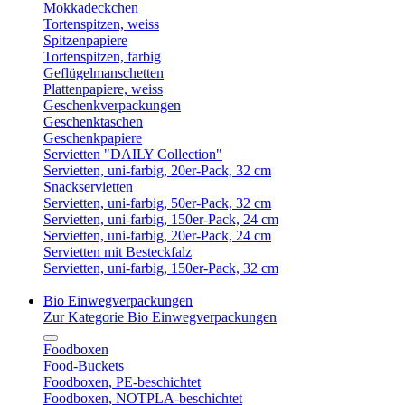
Mokkadeckchen
Tortenspitzen, weiss
Spitzenpapiere
Tortenspitzen, farbig
Geflügelmanschetten
Plattenpapiere, weiss
Geschenkverpackungen
Geschenktaschen
Geschenkpapiere
Servietten "DAILY Collection"
Servietten, uni-farbig, 20er-Pack, 32 cm
Snackservietten
Servietten, uni-farbig, 50er-Pack, 32 cm
Servietten, uni-farbig, 150er-Pack, 24 cm
Servietten, uni-farbig, 20er-Pack, 24 cm
Servietten mit Besteckfalz
Servietten, uni-farbig, 150er-Pack, 32 cm
Bio Einwegverpackungen
Zur Kategorie Bio Einwegverpackungen
Foodboxen
Food-Buckets
Foodboxen, PE-beschichtet
Foodboxen, NOTPLA-beschichtet