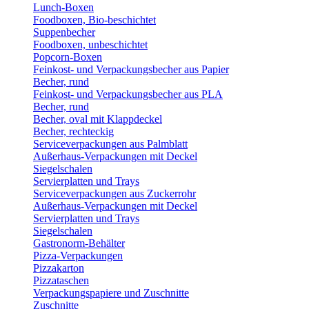
Lunch-Boxen
Foodboxen, Bio-beschichtet
Suppenbecher
Foodboxen, unbeschichtet
Popcorn-Boxen
Feinkost- und Verpackungsbecher aus Papier
Becher, rund
Feinkost- und Verpackungsbecher aus PLA
Becher, rund
Becher, oval mit Klappdeckel
Becher, rechteckig
Serviceverpackungen aus Palmblatt
Außerhaus-Verpackungen mit Deckel
Siegelschalen
Servierplatten und Trays
Serviceverpackungen aus Zuckerrohr
Außerhaus-Verpackungen mit Deckel
Servierplatten und Trays
Siegelschalen
Gastronorm-Behälter
Pizza-Verpackungen
Pizzakarton
Pizzataschen
Verpackungspapiere und Zuschnitte
Zuschnitte