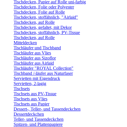
Tischdecken, Papier auf Rolle uni-farbig
Tischdecken, Folie oder Polyester
Tischdecken, Folie auf Rolle
Tischdecken, stoffähnlich, "Airlaid"
Tischdecken, auf Rolle
Tischdecken, gefaltet, mit Dekor
Tischdecken, stoffähnlich, PV-Tissue
Tischdecken, auf Rolle
Mitteldecken
Tischläufer und Tischband
Tischläufer aus Vlies
Tischläufer aus Sizoflor
Tischläufer aus Airlaid
Tischläufer "ROYAL Collection"
Tischband /-läufer aus Naturfaser
Servietten mit Eigendruck
Servietten, 2-lagig
Tischsets
Tischsets aus PV-Tissue
Tischsets aus Vlies
Tischsets aus Papier
Dessert-, Teller- und Tassendeckchen
Dessertdeckchen
Teller- und Tassendeckchen
Spitzen- und Plattenpapiere