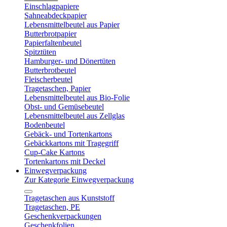
Einschlagpapiere
Sahneabdeckpapier
Lebensmittelbeutel aus Papier
Butterbrotpapier
Papierfaltenbeutel
Spitztüten
Hamburger- und Dönertüten
Butterbrotbeutel
Fleischerbeutel
Tragetaschen, Papier
Lebensmittelbeutel aus Bio-Folie
Obst- und Gemüsebeutel
Lebensmittelbeutel aus Zellglas
Bodenbeutel
Gebäck- und Tortenkartons
Gebäckkartons mit Tragegriff
Cup-Cake Kartons
Tortenkartons mit Deckel
Einwegverpackung
Zur Kategorie Einwegverpackung
Tragetaschen aus Kunststoff
Tragetaschen, PE
Geschenkverpackungen
Geschenkfolien