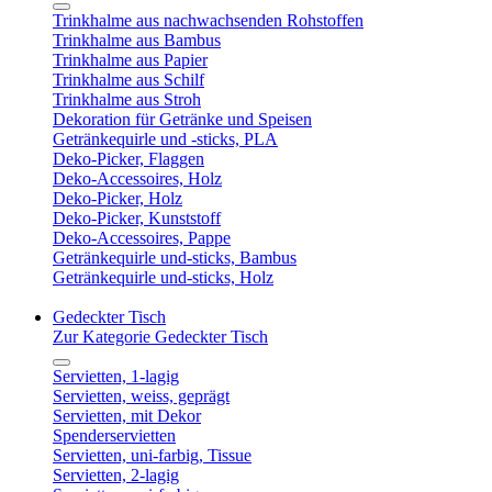
Trinkhalme aus nachwachsenden Rohstoffen
Trinkhalme aus Bambus
Trinkhalme aus Papier
Trinkhalme aus Schilf
Trinkhalme aus Stroh
Dekoration für Getränke und Speisen
Getränkequirle und -sticks, PLA
Deko-Picker, Flaggen
Deko-Accessoires, Holz
Deko-Picker, Holz
Deko-Picker, Kunststoff
Deko-Accessoires, Pappe
Getränkequirle und-sticks, Bambus
Getränkequirle und-sticks, Holz
Gedeckter Tisch
Zur Kategorie Gedeckter Tisch
Servietten, 1-lagig
Servietten, weiss, geprägt
Servietten, mit Dekor
Spenderservietten
Servietten, uni-farbig, Tissue
Servietten, 2-lagig